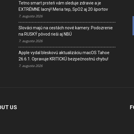
Tetno smart prsteň vám sleduje zdravie a je
EXTRÉMNE lacný! Meria tep, SpO2 aj 20 športov
7. augusta 2026
Slováci majú na cestách nové kamery. Podozrenie
na RUSKÝ pôvod rieši aj NBÚ
7. augusta 2026
Apple vydal bleskovú aktualizáciu macOS Tahoe
26.6.1. Opravuje KRITICKÚ bezpečnostnú chybu!
7. augusta 2026
OUT US
F