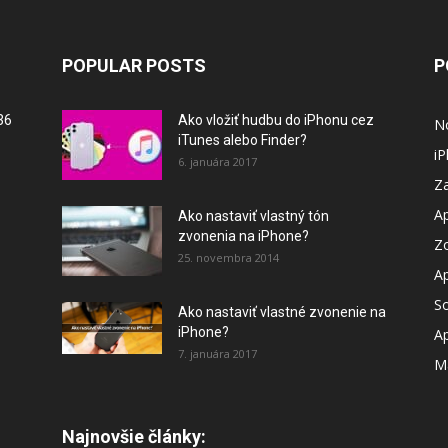
POPULAR POSTS
P
36
Ako vložiť hudbu do iPhonu cez
N
iTunes alebo Finder?
i
6. januára 2017
Za
A
Ako nastaviť vlastný tón
zvonenia na iPhone?
Z
25. novembra 2014
A
So
Ako nastaviť vlastné zvonenie na
iPhone?
A
7. januára 2017
M
Najnovšie články: