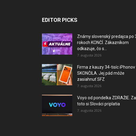
EDITOR PICKS
Známy slovenský predajca po 
rokoch KONČÍ. Zákazníkom
odkazuje, čo s...
7. augusta 2026
Firma z kauzy 34-tisíc iPhonov
SKONČILA. Jej pád môže
zasiahnuť SFZ
7. augusta 2026
Voyo od pondelka ZDRAŽIE. Za
toto si Slováci priplatia
7. augusta 2026