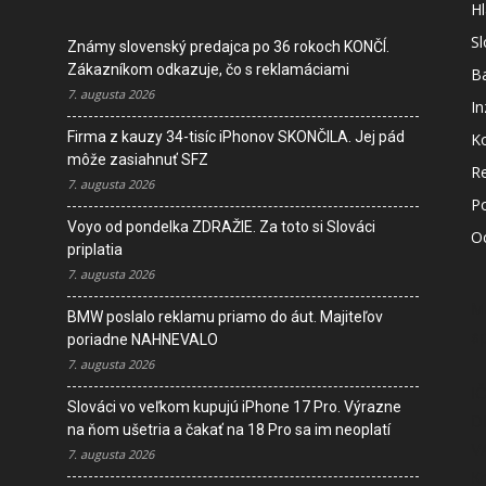
Hl
S
Známy slovenský predajca po 36 rokoch KONČÍ.
Zákazníkom odkazuje, čo s reklamáciami
B
7. augusta 2026
In
Firma z kauzy 34-tisíc iPhonov SKONČILA. Jej pád
K
môže zasiahnuť SFZ
R
7. augusta 2026
P
Voyo od pondelka ZDRAŽIE. Za toto si Slováci
O
priplatia
7. augusta 2026
M
BMW poslalo reklamu priamo do áut. Majiteľov
s
poriadne NAHNEVALO
7. augusta 2026
I
Slováci vo veľkom kupujú iPhone 17 Pro. Výrazne
D
na ňom ušetria a čakať na 18 Pro sa im neoplatí
V
7. augusta 2026
K