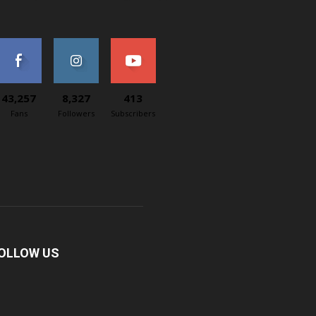
43,257
8,327
413
Fans
Followers
Subscribers
OLLOW US