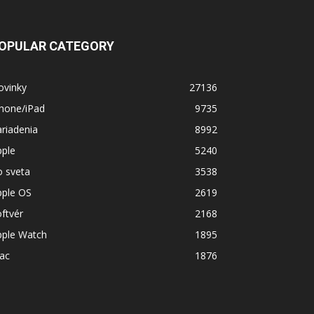
OPULAR CATEGORY
ovinky
27136
Phone/iPad
9735
riadenia
8992
pple
5240
o sveta
3538
pple OS
2619
ftvér
2168
pple Watch
1895
ac
1876