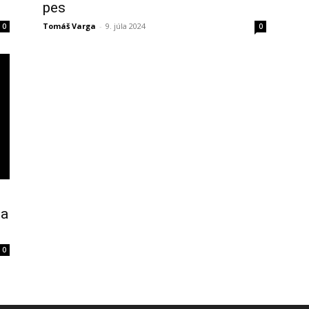
pes
Tomáš Varga
-
9. júla 2024
0
0
na
0