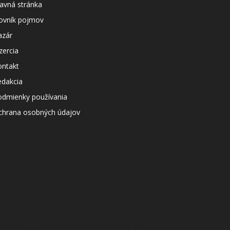
avná stránka
lovník pojmov
azár
zercia
ontakt
edakcia
odmienky používania
chrana osobných údajov
agazín svetapple.sk prevádzkuje
poločnosť Netspree s.r.o.
ČO: 48167657
IČ: 2120076189
AT: SK2120076189
ontaktný e-mail: redakcia@svetapple.sk