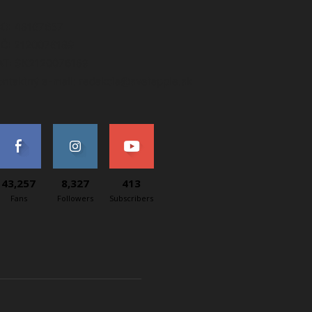
ČO: 48167657
IČ: 2120076189
AT: SK2120076189
ontaktný e-mail: redakcia@svetapple.sk
43,257
8,327
413
Fans
Followers
Subscribers