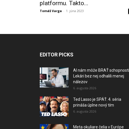
platformu. Takto...
Tomáš Varga
-
1. júna 2023
EDITOR PICKS
AI nám môže BRAŤ schopnosti
Lekári bez nej odhalili menej
nálezov
6. augusta 2026
Ted Lasso je SPÄŤ. 4. séria
prináša úplne nový tím
6. augusta 2026
Meta okuliare čelia v Európe