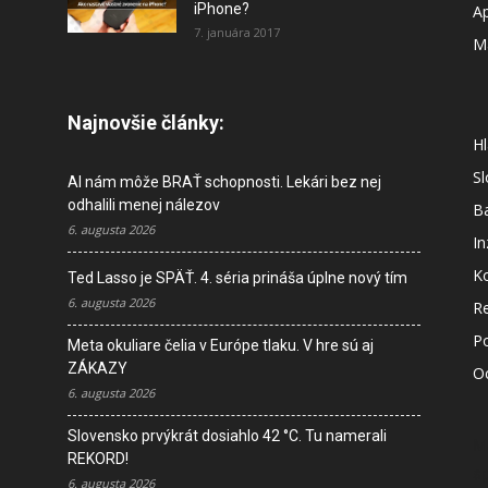
iPhone?
A
7. januára 2017
M
Najnovšie články:
Hl
S
AI nám môže BRAŤ schopnosti. Lekári bez nej
odhalili menej nálezov
B
6. augusta 2026
In
K
Ted Lasso je SPÄŤ. 4. séria prináša úplne nový tím
6. augusta 2026
R
P
Meta okuliare čelia v Európe tlaku. V hre sú aj
ZÁKAZY
O
6. augusta 2026
Slovensko prvýkrát dosiahlo 42 °C. Tu namerali
M
REKORD!
s
6. augusta 2026