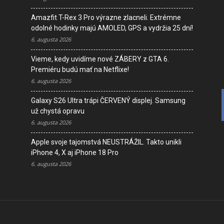
Amazfit T-Rex 3 Pro výrazne zlacneli. Extrémne
I
odolné hodinky majú AMOLED, GPS a vydržia 25 dní!
D
6. augusta 2026
V
K
Vieme, kedy uvidíme nové ZÁBERY z GTA 6.
Premiéru budú mať na Netflixe!
6. augusta 2026
Galaxy S26 Ultra trápi ČERVENÝ displej. Samsung
už chystá opravu
6. augusta 2026
Apple svoje tajomstvá NEUSTRÁŽIL. Takto unikli
iPhone 4, X aj iPhone 18 Pro
6. augusta 2026