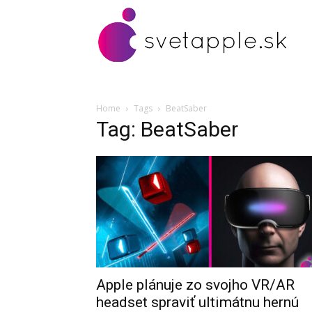
Home
Tags
BeatSaber
Tag: BeatSaber
Apple plánuje zo svojho VR/AR
headset spraviť ultimátnu hernú