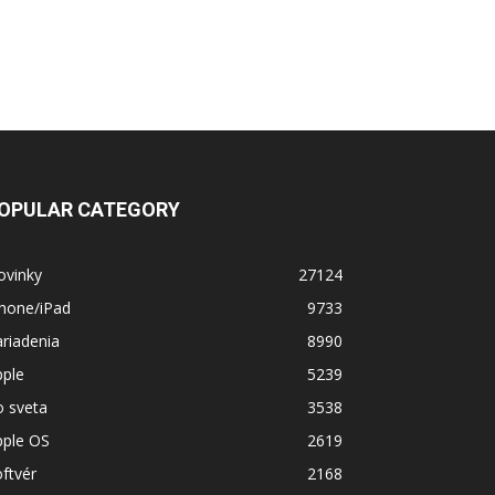
OPULAR CATEGORY
ovinky
27124
Phone/iPad
9733
riadenia
8990
pple
5239
o sveta
3538
pple OS
2619
ftvér
2168