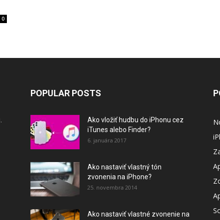
0
POPULAR POSTS
P
.
Ako vložiť hudbu do iPhonu cez
N
iTunes alebo Finder?
i
6. januára 2017
Za
A
Ako nastaviť vlastný tón
zvonenia na iPhone?
Z
25. novembra 2014
A
So
Ako nastaviť vlastné zvonenie na