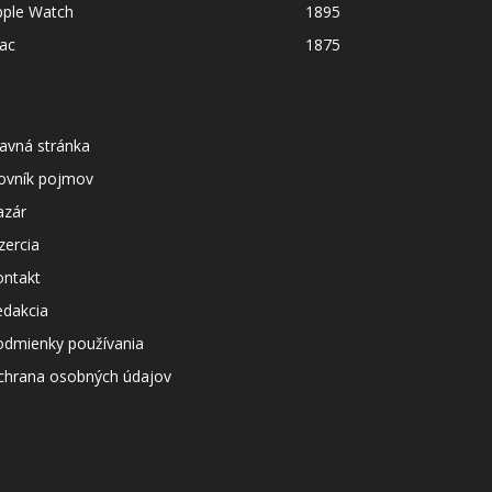
pple Watch
1895
ac
1875
avná stránka
lovník pojmov
azár
zercia
ontakt
edakcia
odmienky používania
chrana osobných údajov
agazín svetapple.sk prevádzkuje
poločnosť Netspree s.r.o.