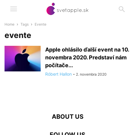
Home
Tags
Evente
evente
Apple ohlásilo ďalší event na 10.
novembra 2020. Predstaví nám
počítače...
Róbert Hallon
-
2. novembra 2020
ABOUT US
FOLLOW US