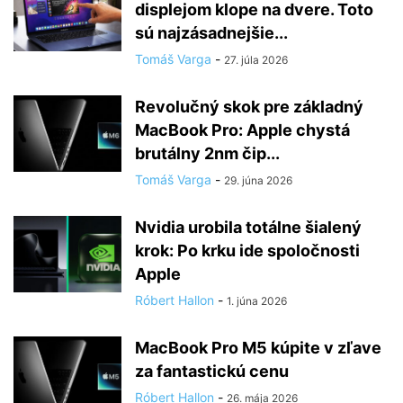
displejom klope na dvere. Toto
sú najzásadnejšie...
Tomáš Varga
-
27. júla 2026
Revolučný skok pre základný
MacBook Pro: Apple chystá
brutálny 2nm čip...
Tomáš Varga
-
29. júna 2026
Nvidia urobila totálne šialený
krok: Po krku ide spoločnosti
Apple
Róbert Hallon
-
1. júna 2026
MacBook Pro M5 kúpite v zľave
za fantastickú cenu
Róbert Hallon
-
26. mája 2026