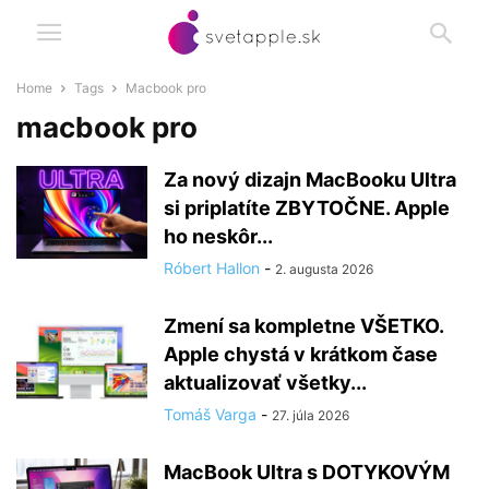
Home
Tags
Macbook pro
macbook pro
Za nový dizajn MacBooku Ultra
si priplatíte ZBYTOČNE. Apple
ho neskôr...
Róbert Hallon
-
2. augusta 2026
Zmení sa kompletne VŠETKO.
Apple chystá v krátkom čase
aktualizovať všetky...
Tomáš Varga
-
27. júla 2026
MacBook Ultra s DOTYKOVÝM