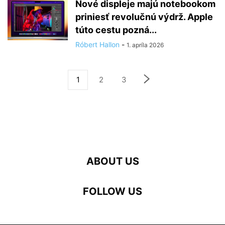
Nové displeje majú notebookom
priniesť revolučnú výdrž. Apple
túto cestu pozná...
Róbert Hallon
-
1. apríla 2026
1
2
3
ABOUT US
FOLLOW US