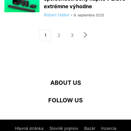
extrémne výhodne
Róbert Hallon
-
9. septembra 2025
1
2
3
ABOUT US
FOLLOW US
Hlavná stránka
Slovník pojmov
Bazár
Inzercia