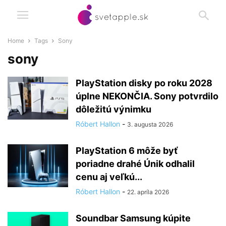
Home
Tags
Sony
sony
PlayStation disky po roku 2028
úplne NEKONČIA. Sony potvrdilo
dôležitú výnimku
Róbert Hallon
-
3. augusta 2026
PlayStation 6 môže byť
poriadne drahé Únik odhalil
cenu aj veľkú...
Róbert Hallon
-
22. apríla 2026
Soundbar Samsung kúpite