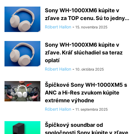
Sony WH-1000XM6 kúpite v
zľave za TOP cenu. Sú to jedny...
Róbert Hallon
-
15. novembra 2025
Sony WH-1000XM6 kúpite v
zľave. Kráľ slúchadiel sa teraz
oplatí
Róbert Hallon
-
10. októbra 2025
Špičkové Sony WH-1000XM5 s
ANC a Hi-Res zvukom kúpite
extrémne výhodne
Róbert Hallon
-
11. septembra 2025
Špičkový soundbar od
spoločnosti Sony kúpite v zľave