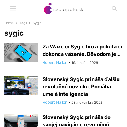
Home
Tags
Sygic
sygic
Za Waze či Sygic hrozí pokuta či
dokonca väzenie. Dôvodom je...
Róbert Hallon
-
19. januára 2026
Slovenský Sygic prináša ďalšiu
revolučnú novinku. Pomáha
umelá inteligencia
Róbert Hallon
-
23. novembra 2022
Slovenský Sygic prináša do
svojej navigácie revolučnú