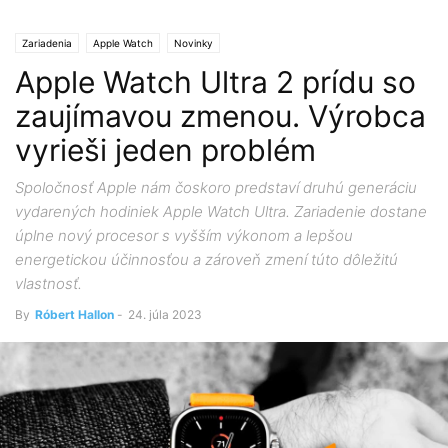
Zariadenia
Apple Watch
Novinky
Apple Watch Ultra 2 prídu so
zaujímavou zmenou. Výrobca
vyrieši jeden problém
Spoločnosť Apple nám čoskoro predstaví druhú generáciu
vydarených hodiniek Apple Watch Ultra. Zariadenie dostane
úplne nový procesor s vyšším výkonom a lepšou
energetickou účinnosťou a zároveň zmení túto dôležitú
vlastnosť.
By
Róbert Hallon
-
24. júla 2023