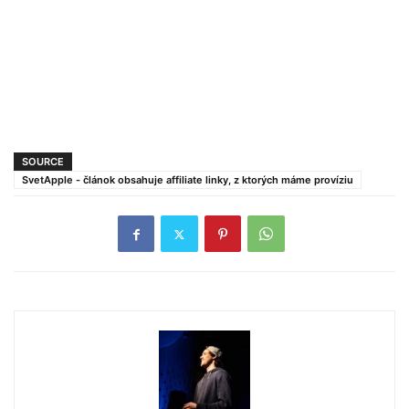
SOURCE
SvetApple - článok obsahuje affiliate linky, z ktorých máme províziu