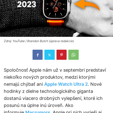
Zdroj: YouTube / Brandon Butch (úprava redakcie)
Spoločnosť Apple nám už v septembri predstaví
niekoľko nových produktov, medzi ktorými
nemajú chýbať ani
Apple Watch Ultra 2
. Nové
hodinky z dielne technologického giganta
dostanú viacero drobných vylepšení, ktoré ich
posunú na úplne inú úroveň. Ako
informuje
Macrumors
, Apple pri nich vyrieši aj