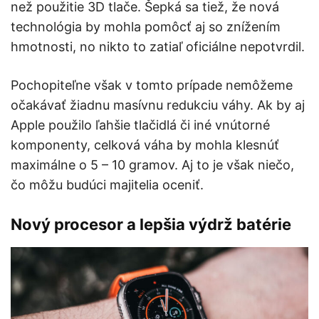
než použitie 3D tlače. Šepká sa tiež, že nová
technológia by mohla pomôcť aj so znížením
hmotnosti, no nikto to zatiaľ oficiálne nepotvrdil.
Pochopiteľne však v tomto prípade nemôžeme
očakávať žiadnu masívnu redukciu váhy. Ak by aj
Apple použilo ľahšie tlačidlá či iné vnútorné
komponenty, celková váha by mohla klesnúť
maximálne o 5 – 10 gramov. Aj to je však niečo,
čo môžu budúci majitelia oceniť.
Nový procesor a lepšia výdrž batérie