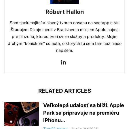
Róbert Hallon
Som spolumajiteľ a hlavný tvorca obsahu na svetapple.sk.
Študujem Dizajn médií v Bratislave a milujem Apple najmä
pre filozofiu, ktorou tvorí svoje služby a produkty. Mojím
druhým "koníčkom" sú autá, o ktorých tu sem tam tiež niečo
napíšem.
RELATED ARTICLES
Veľkolepá udalosť sa blíži. Apple
Park sa pripravuje na premiéru
iPhonu...
Tomáš Varga
-
6. augusta 2026