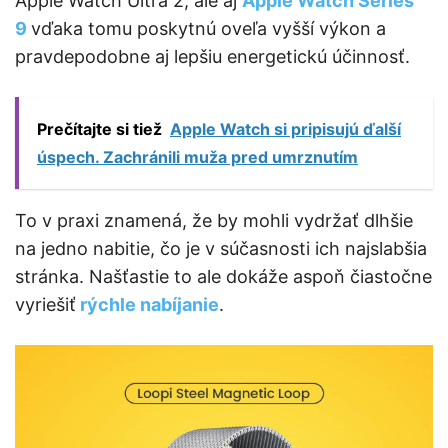
Apple Watch Ultra 2, ale aj
Apple Watch Series
9
vďaka tomu poskytnú oveľa vyšší výkon a
pravdepodobne aj lepšiu energetickú účinnosť.
Prečítajte si tiež
Apple Watch si pripisujú ďalší
úspech. Zachránili muža pred umrznutím
To v praxi znamená, že by mohli vydržať dlhšie
na jedno nabitie, čo je v súčasnosti ich najslabšia
stránka. Našťastie to ale dokáže aspoň čiastočne
vyriešiť
rýchle nabíjanie
.