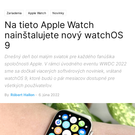
Zariadenia
Apple Watch
Novinky
Na tieto Apple Watch
nainštalujete nový watchOS
9
Dnešný deň bol malým sviatok pre každého fanúšika
spoločnosti Apple. V rámci úvodného eventu WWDC 2022
sme sa dočkali viacerých softvérových noviniek, vrátané
watchOS 9, ktoré budú o pár mesiacov dostupné pre
všetkých používateľov.
By
Róbert Hallon
-
6. júna 2022