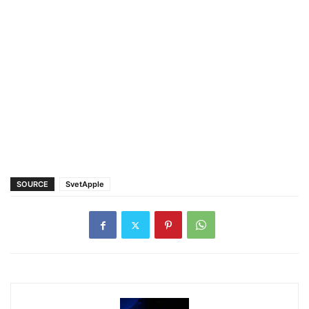
SOURCE
SvetApple