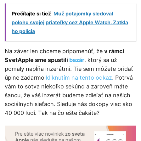
Prečítajte si tiež
Muž potajomky sledoval
polohu svojej priateľky cez Apple Watch. Zatkla
ho polícia
Na záver len chceme pripomenúť, že
v rámci
SvetApple sme spustili
bazár
, ktorý sa už
pomaly napĺňa inzerátmi. Tie sem môžete pridať
úplne zadarmo
kliknutím na tento odkaz
. Potrvá
vám to sotva niekoľko sekúnd a zároveň máte
šancu, že váš inzerát budeme zdieľať na našich
sociálnych sieťach. Sleduje nás dokopy viac ako
40 000 ľudí. Tak na čo ešte čakáte?