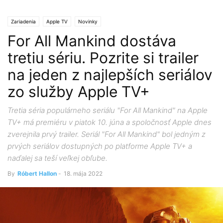
Zariadenia
Apple TV
Novinky
For All Mankind dostáva
tretiu sériu. Pozrite si trailer
na jeden z najlepších seriálov
zo služby Apple TV+
Tretia séria populárneho seriálu "For All Mankind" na Apple
TV+ má premiéru v piatok 10. júna a spoločnosť Apple dnes
zverejnila prvý trailer. Seriál "For All Mankind" bol jedným z
prvých seriálov dostupných po platforme Apple TV+ a
naďalej sa teší veľkej obľube.
By
Róbert Hallon
-
18. mája 2022