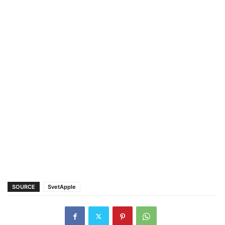
SOURCE
SvetApple