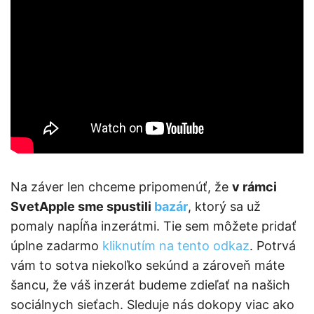
Na záver len chceme pripomenúť, že
v rámci
SvetApple sme spustili
bazár
, ktorý sa už
pomaly napĺňa inzerátmi. Tie sem môžete pridať
úplne zadarmo
kliknutím na tento odkaz
. Potrvá
vám to sotva niekoľko sekúnd a zároveň máte
šancu, že váš inzerát budeme zdieľať na našich
sociálnych sieťach. Sleduje nás dokopy viac ako