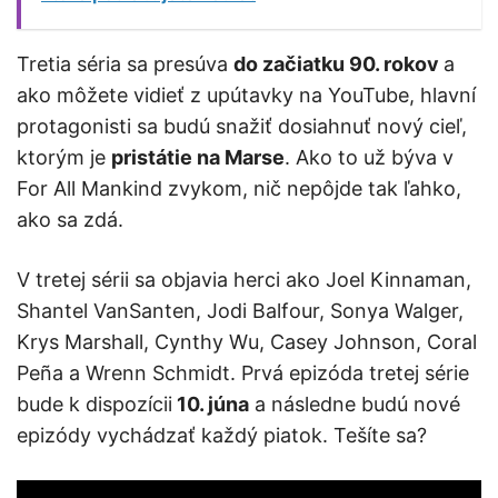
Tretia séria sa presúva
do začiatku 90. rokov
a
ako môžete vidieť z upútavky na YouTube, hlavní
protagonisti sa budú snažiť dosiahnuť nový cieľ,
ktorým je
pristátie na Marse
. Ako to už býva v
For All Mankind zvykom, nič nepôjde tak ľahko,
ako sa zdá.
V tretej sérii sa objavia herci ako Joel Kinnaman,
Shantel VanSanten, Jodi Balfour, Sonya Walger,
Krys Marshall, Cynthy Wu, Casey Johnson, Coral
Peña a Wrenn Schmidt. Prvá epizóda tretej série
bude k dispozícii
10. júna
a následne budú nové
epizódy vychádzať každý piatok. Tešíte sa?