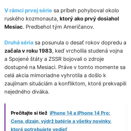
V rámci prvej série
sa príbeh pohyboval okolo
ruského kozmonauta,
ktorý ako prvý dosiahol
Mesiac
. Predbehol tým Američanov.
Druhá séria
sa posunula o desať rokov dopredu a
začala v roku 1983
, keď vrcholila studená vojna
a Spojené štáty a ZSSR bojovali o zdroje
dostupné na Mesiaci. Práve v tomto momente sa
celá akcia mimoriadne vyhrotila a došlo k
zaujímam situáciám a konfliktom, ktoré prekvapili
nejedného diváka.
Prečítajte si tiež
iPhone 14 a iPhone 14 Pro:
Cena, dizajn, výdrž batérie a všetky novinky,
ktoré potrebujete vedieť