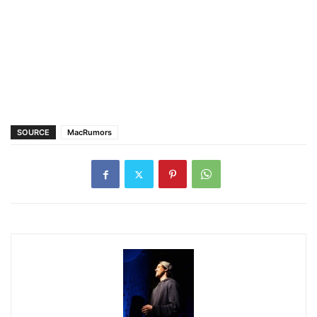
SOURCE
MacRumors