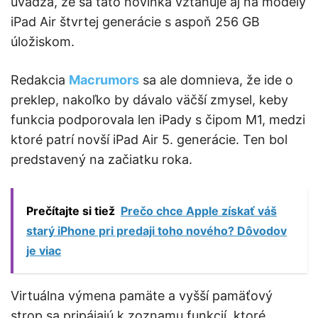
uvádza, že sa táto novinka vzťahuje aj na modely
iPad Air štvrtej generácie s aspoň 256 GB
úložiskom.
Redakcia
Macrumors
sa ale domnieva, že ide o
preklep, nakoľko by dávalo väčší zmysel, keby
funkcia podporovala len iPady s čipom M1, medzi
ktoré patrí novší iPad Air 5. generácie. Ten bol
predstavený na začiatku roka.
Prečítajte si tiež
Prečo chce Apple získať váš
starý iPhone pri predaji toho nového? Dôvodov
je viac
Virtuálna výmena pamäte a vyšší pamäťový
strop sa pripájajú k zoznamu funkcií, ktoré