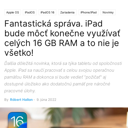
Apple OS
iPadOS
iPadOS 16
Zariadenia
iPhone/iPad
Novinky
Fantastická správa. iPad
bude môcť konečne využívať
celých 16 GB RAM a to nie je
všetko!
Ďalšia dôležitá novinka, ktorá sa týka tabletu od spoločnosti
Apple. iPad sa naučí pracovať s celou svojou operačnou
pamäťou RAM a dokonca si bude vedieť "požičať" aj
dostupné úložisko ako dodatočnú pamäť pre náročné
pracovné úlohy.
By
Róbert Hallon
-
9. júna 2022