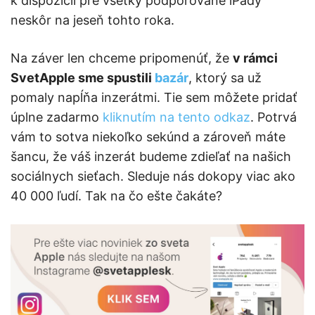
k dispozícii pre všetky podporované iPady
neskôr na jeseň tohto roka.
Na záver len chceme pripomenúť, že
v rámci
SvetApple sme spustili
bazár
, ktorý sa už
pomaly napĺňa inzerátmi. Tie sem môžete pridať
úplne zadarmo
kliknutím na tento odkaz
. Potrvá
vám to sotva niekoľko sekúnd a zároveň máte
šancu, že váš inzerát budeme zdieľať na našich
sociálnych sieťach. Sleduje nás dokopy viac ako
40 000 ľudí. Tak na čo ešte čakáte?