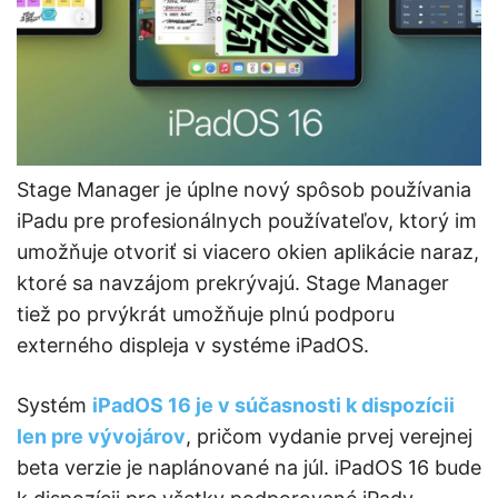
Stage Manager je úplne nový spôsob používania
iPadu pre profesionálnych používateľov, ktorý im
umožňuje otvoriť si viacero okien aplikácie naraz,
ktoré sa navzájom prekrývajú. Stage Manager
tiež po prvýkrát umožňuje plnú podporu
externého displeja v systéme iPadOS.
Systém
iPadOS 16 je v súčasnosti k dispozícii
len pre vývojárov
, pričom vydanie prvej verejnej
beta verzie je naplánované na júl. iPadOS 16 bude