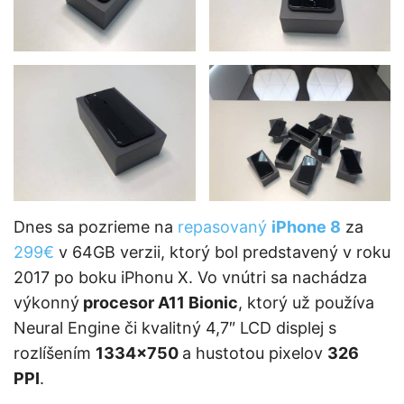
Dnes sa pozrieme na
repasovaný
iPhone 8
za
299€
v 64GB verzii, ktorý bol predstavený v roku
2017 po boku iPhonu X. Vo vnútri sa nachádza
výkonný
procesor A11 Bionic
, ktorý už používa
Neural Engine či kvalitný 4,7″ LCD displej s
rozlíšením
1334×750
a hustotou pixelov
326
PPI
.