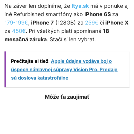
Na záver len doplníme, že
Itya.sk
má v ponuke aj
iné Refurbished smartfóny ako
iPhone 6S
za
179-199€
,
iPhone 7
(128GB) za
259€
či
iPhone X
za
450€
. Pri všetkých platí spomínaná
18
mesačná záruka
. Stačí si len vybrať.
Prečítajte si tiež
Apple údajne vzdáva boj o
úspech náhlavnej súpravy Vision Pro. Predaje
sú doslova katastrofálne
Môže ťa zaujímať