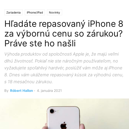
Zariadenia
iPhone/iPad
Novinky
Hľadáte repasovaný iPhone 8
za výbornú cenu so zárukou?
Práve ste ho našli
Výhoda produktov od spoločnosti Apple je, že majú veľmi
dlhú životnosť. Pokiaľ nie ste náročným používateľom, no
vyžadujete spoľahlivý hardvér, poslúžiť vám môže aj iPhone
8. Dnes vám ukážeme repasovaný kúsok za výhodnú cenu,
s 18 mesačnou zárukou.
By
Róbert Hallon
-
4. januára 2021