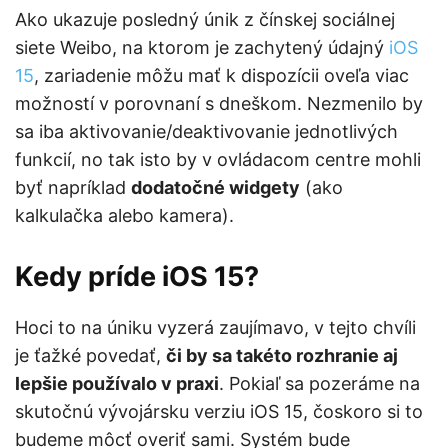
Ako ukazuje posledný únik z čínskej sociálnej
siete Weibo, na ktorom je zachytený údajný
iOS
15
, zariadenie môžu mať k dispozícii oveľa viac
možností v porovnaní s dneškom. Nezmenilo by
sa iba aktivovanie/deaktivovanie jednotlivých
funkcií, no tak isto by v ovládacom centre mohli
byť napríklad
dodatočné widgety
(ako
kalkulačka alebo kamera).
Kedy príde iOS 15?
Hoci to na úniku vyzerá zaujímavo, v tejto chvíli
je ťažké povedať,
či by sa takéto rozhranie aj
lepšie používalo v praxi
. Pokiaľ sa pozeráme na
skutočnú vývojársku verziu iOS 15, čoskoro si to
budeme môcť overiť sami. Systém bude