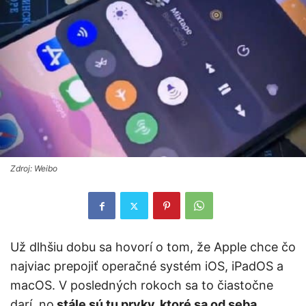
Zdroj: Weibo
Už dlhšiu dobu sa hovorí o tom, že Apple chce čo
najviac prepojiť operačné systém iOS, iPadOS a
macOS. V posledných rokoch sa to čiastočne
darí, no
stále sú tu prvky, ktoré sa od seba