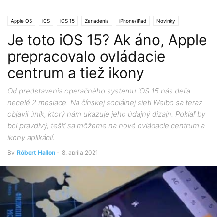
Apple OS
iOS
iOS 15
Zariadenia
iPhone/iPad
Novinky
Je toto iOS 15? Ak áno, Apple
prepracovalo ovládacie
centrum a tiež ikony
Od predstavenia operačného systému iOS 15 nás delia
necelé 2 mesiace. Na čínskej sociálnej sieti Weibo sa teraz
objavil únik, ktorý nám ukazuje jeho údajný dizajn. Pokiaľ by
bol pravdivý, tešiť sa môžeme na nové ovládacie centrum a
ikony aplikácií.
By
Róbert Hallon
-
8. apríla 2021