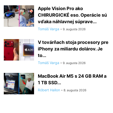
Apple Vision Pro ako
CHIRURGICKÉ eso. Operácie sú
vďaka náhlavnej súprave...
Tomáš Varga
-
9. augusta 2026
V továrňach stoja procesory pre
iPhony za miliardu dolárov. Je
to...
Tomáš Varga
-
9. augusta 2026
MacBook Air M5 s 24 GB RAM a
1 TB SSD...
Róbert Hallon
-
8. augusta 2026