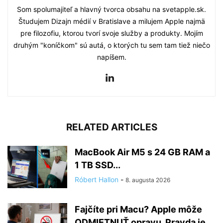
Som spolumajiteľ a hlavný tvorca obsahu na svetapple.sk.
Študujem Dizajn médií v Bratislave a milujem Apple najmä
pre filozofiu, ktorou tvorí svoje služby a produkty. Mojím
druhým "koníčkom" sú autá, o ktorých tu sem tam tiež niečo
napíšem.
RELATED ARTICLES
MacBook Air M5 s 24 GB RAM a
1 TB SSD...
Róbert Hallon
-
8. augusta 2026
Fajčíte pri Macu? Apple môže
ODMIETNUŤ opravu. Pravda je