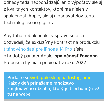
odhady teda nepochádzajú len z výpočtov ale aj
z kvalitných kontaktov, ktoré má nielen v
spoločnosti Apple, ale aj u dodávateľov tohto
technologického giganta.
Aby toho nebolo málo, v správe sme sa
dozvedeli, že exkluzívny kontrakt na produkciu
titánového šasi pre iPhone 14 Pro
získal
dlhodobý partner Apple,
spoločnosť Foxconn
.
Produkcia by mala pribiehať v roku 2022.
Pridajte si
Svetapple.sk aj na Instagrame
.
Každý deň prinášame množstvo
zaujímavého obsahu, ktorý je trochu iný než
tu na webe.