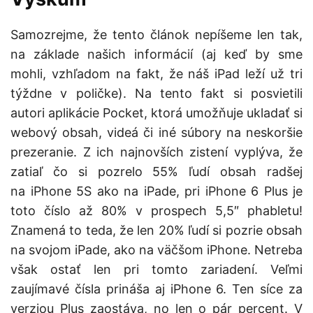
Samozrejme, že tento článok nepíšeme len tak,
na základe našich informácií (aj keď by sme
mohli, vzhľadom na fakt, že náš iPad leží už tri
týždne v poličke). Na tento fakt si posvietili
autori aplikácie Pocket, ktorá umožňuje ukladať si
webový obsah, videá či iné súbory na neskoršie
prezeranie. Z ich najnovších zistení vyplýva, že
zatiaľ čo si pozrelo 55% ľudí obsah radšej
na iPhone 5S ako na iPade, pri iPhone 6 Plus je
toto číslo až 80% v prospech 5,5″ phabletu!
Znamená to teda, že len 20% ľudí si pozrie obsah
na svojom iPade, ako na väčšom iPhone. Netreba
však ostať len pri tomto zariadení. Veľmi
zaujímavé čísla prináša aj iPhone 6. Ten síce za
verziou Plus zaostáva, no len o pár percent. V