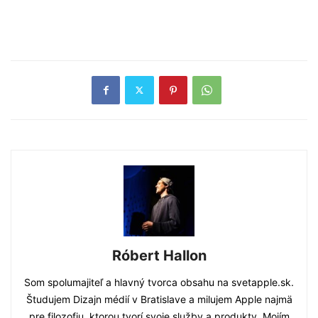
Róbert Hallon
Som spolumajiteľ a hlavný tvorca obsahu na svetapple.sk.
Študujem Dizajn médií v Bratislave a milujem Apple najmä
pre filozofiu, ktorou tvorí svoje služby a produkty. Mojím