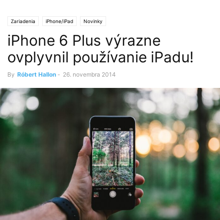
Zariadenia
iPhone/iPad
Novinky
iPhone 6 Plus výrazne
ovplyvnil používanie iPadu!
By
Róbert Hallon
-
26. novembra 2014