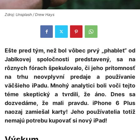
Zdroj: Unsplash / Drew Hays
Ešte pred tým, než bol vôbec prvý „phablet“ od
Jablkovej spoločnosti predstavený, sa na
rôznych fórach špekulovalo, či jeho prítomnosť
na trhu neovplyvní predaje a používanie
väčšieho iPadu. Mnohý analytici boli voči tejto
téme skeptický a tvrdili, že áno. Dnes sa
dozvedáme, že mali pravdu. iPhone 6 Plus
naozaj zamiešal karty! Jeho používatelia totiž
nemajú potrebu kupovať si nový iPad!
Výskum