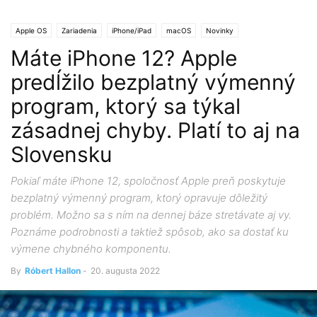
Apple OS
Zariadenia
iPhone/iPad
macOS
Novinky
Máte iPhone 12? Apple
predĺžilo bezplatný výmenný
program, ktorý sa týkal
zásadnej chyby. Platí to aj na
Slovensku
Pokiaľ máte iPhone 12, spoločnosť Apple preň poskytuje
bezplatný výmenný program, ktorý opravuje dôležitý
problém. Možno sa s ním na dennej báze stretávate aj vy.
Poznáme podrobnosti a taktiež spôsob, ako sa dostať ku
výmene chybného komponentu.
By
Róbert Hallon
-
20. augusta 2022