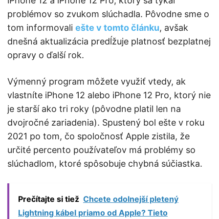
iPhone 12 a iPhone 12 Pro, ktorý sa týkal
problémov so zvukom slúchadla. Pôvodne sme o
tom informovali
ešte v tomto článku
, avšak
dnešná aktualizácia predĺžuje platnosť bezplatnej
opravy o ďalší rok.
Výmenný program môžete využiť vtedy, ak
vlastníte iPhone 12 alebo iPhone 12 Pro, ktorý nie
je starší ako tri roky (pôvodne platil len na
dvojročné zariadenia). Spustený bol ešte v roku
2021 po tom, čo spoločnosť Apple zistila, že
určité percento používateľov má problémy so
slúchadlom, ktoré spôsobuje chybná súčiastka.
Prečítajte si tiež
Chcete odolnejší pletený
Lightning kábel priamo od Apple? Tieto