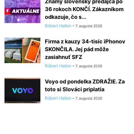
Známy slovenský predajca po
36 rokoch KONČÍ. Zákazníkom
odkazuje, čo s...
Róbert Hallon
-
7. augusta 2026
Firma z kauzy 34-tisíc iPhonov
SKONČILA. Jej pád môže
zasiahnuť SFZ
Róbert Hallon
-
7. augusta 2026
Voyo od pondelka ZDRAŽIE. Za
toto si Slováci priplatia
Róbert Hallon
-
7. augusta 2026