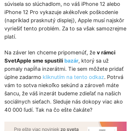
súvisela so slúchadlom, no váš iPhone 12 alebo
iPhone 12 Pro vykazuje akékoľvek poškodenie
(napríklad prasknutý displej), Apple musí najskôr
vyriešiť tento problém. Za to sa však samozrejme
platí.
Na záver len chceme pripomenúť, že
v rámci
SvetApple sme spustili
bazár
, ktorý sa už
pomaly napĺňa inzerátmi. Tie sem môžete pridať
úplne zadarmo
kliknutím na tento odkaz
. Potrvá
vám to sotva niekoľko sekúnd a zároveň máte
šancu, že váš inzerát budeme zdieľať na našich
sociálnych sieťach. Sleduje nás dokopy viac ako
40 000 ľudí. Tak na čo ešte čakáte?