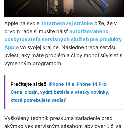
Apple na svojej
internetovej stránke
píše, že v
prvom rade si musíte nájsť
autorizovaného
poskytovateľa servisných služieb pre produkty
Apple
vo svojej krajine. Následne treba servisu
uviesť, aký máte problém a či by mohol súvisieť s
výmenným programom.
Prečítajte si tiež
iPhone 14 a iPhone 14 Pro:
Cena, dizajn, výdrž batérie a všetky novinky,
ktoré potrebujete vedieť
Vyškolený technik preskúma zariadenie pred
akýmkoľvek servisným zásahom aby overil, či sa