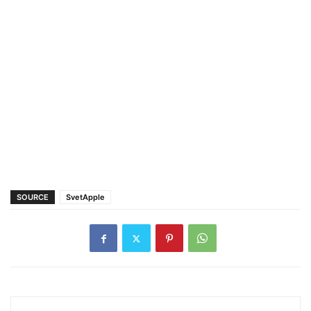
SOURCE
SvetApple