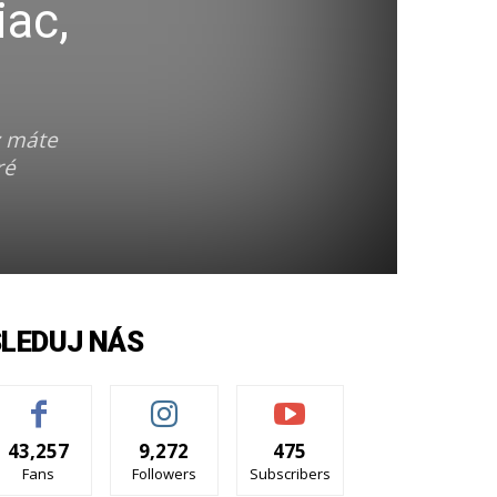
iac,
z máte
ré
SLEDUJ NÁS
43,257
9,272
475
Fans
Followers
Subscribers