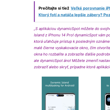
Prečítajte si tiež
Veľké porovnanie iP
Ktorý fotí a natáča lepšie zábery? 
„S aplikáciou dynamicSpot môžete do svojh
Island z iPhonu 14 Pro! dynamicSpot vám po
ktorá uľahčuje prístup k posledným oznáme
malé čierne vyskakovacie okno, čím otvorít
okna ho rozbalíte a zobrazíte ďalšie podrob
ale dynamicSpot áno! Môžete zmeniť nastave
zobraziť alebo skryť, prípadne ktoré aplikáci