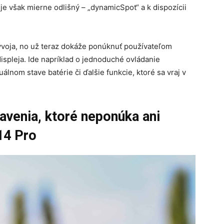
je však mierne odlišný – „dynamicSpot“ a k dispozícii
 vývoja, no už teraz dokáže ponúknuť používateľom
displeja. Ide napríklad o jednoduché ovládanie
álnom stave batérie či ďalšie funkcie, ktoré sa vraj v
avenia, ktoré neponúka ani
14 Pro