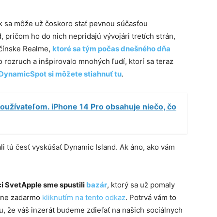
ek sa môže už čoskoro stať pevnou súčasťou
ričom ho do nich nepridajú vývojári tretích strán,
 čínske Realme,
ktoré sa tým počas dnešného dňa
o rozruch a inšpirovalo mnohých ľudí, ktorí sa teraz
DynamicSpot si môžete stiahnuť tu
.
oužívateľom. iPhone 14 Pro obsahuje niečo, čo
li tú česť vyskúšať Dynamic Island. Ak áno, ako vám
i SvetApple sme spustili
bazár
, ktorý sa už pomaly
plne zadarmo
kliknutím na tento odkaz
. Potrvá vám to
, že váš inzerát budeme zdieľať na našich sociálnych