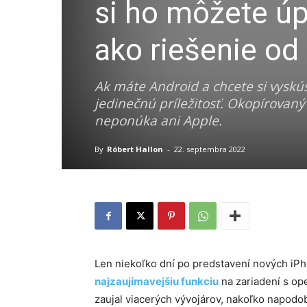
si ho môžete úp
ako riešenie od
Ak máte Android a chcete si vyskúš
jedinečnú príležitosť. Okopírovaný
neponúka ani Apple.
By
Róbert Hallon
-
22. septembra 2022
Len niekoľko dní po predstavení nových iPh
najzaujímavejšiu funkciu
na zariadení s op
zaujal viacerých vývojárov, nakoľko napodo