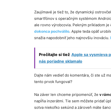
Zaujímavé je tiež to, že dynamický ostrovč
smartfónov s operačným systémom Android, p
ale rovno výrobcovia. Pekným príkladom je
dokonca pochválilo
. Apple teda opäť urobil
snažia napodobniť jeho najnovšiu inováciu.
Prečítajte si tiež
Apple sa vysmieva p
nás poriadne sklamalo
Dajte nám vedieť do komentára, či ste už ma
tento prvok fungoval?
Na záver len chceme pripomenúť, že
v rámc
napĺňa inzerátmi. Tie sem môžete pridať ú
sotva niekoľko sekúnd a zároveň máte šancu