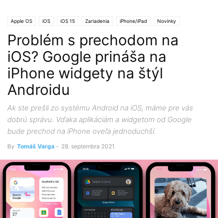
Apple OS
iOS
iOS 15
Zariadenia
iPhone/iPad
Novinky
Problém s prechodom na
iOS? Google prináša na
iPhone widgety na štýl
Androidu
Ak ste prešli zo systému Android na iOS, máme pre vás
dobrú správu. Vďaka aplikáciám a widgetom od Google
bude prechod na iPhone oveľa jednoduchší.
By
Tomáš Varga
-
28. septembra 2021