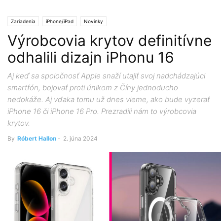
Zariadenia
iPhone/iPad
Novinky
Výrobcovia krytov definitívne
odhalili dizajn iPhonu 16
Aj keď sa spoločnosť Apple snaží utajiť svoj nadchádzajúci
smartfón, bojovať proti únikom z Číny jednoducho
nedokáže. Aj vďaka tomu už dnes vieme, ako bude vyzerať
iPhone 16 či iPhone 16 Pro. Prezradili nám to výrobcovia
krytov.
By
Róbert Hallon
-
2. júna 2024