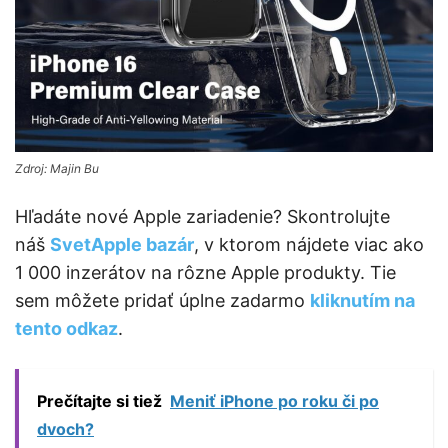
Zdroj: Majin Bu
Hľadáte nové Apple zariadenie? Skontrolujte
náš
SvetApple bazár
, v ktorom nájdete viac ako
1 000 inzerátov na rôzne Apple produkty. Tie
sem môžete pridať úplne zadarmo
kliknutím na
tento odkaz
.
Prečítajte si tiež
Meniť iPhone po roku či po
dvoch?