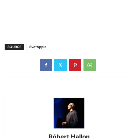
SOURCE
SvetApple
Róbert Hallon