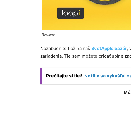
Reklama
Nezabudnite tiež na náš
SvetApple bazár
,
zariadenia. Tie sem môžete pridať úplne z
Prečítajte si tiež
Netflix sa vykašľal 
Môž