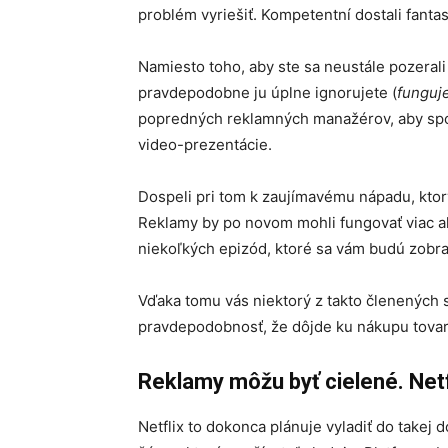
problém vyriešiť. Kompetentní dostali fanta
Namiesto toho, aby ste sa neustále pozerali 
pravdepodobne ju úplne ignorujete (
funguj
popredných reklamných manažérov, aby spo
video-prezentácie.
Dospeli pri tom k zaujímavému nápadu, ktor
Reklamy by po novom mohli fungovať viac a
niekoľkých epizód, ktoré sa vám budú zobr
Vďaka tomu vás niektorý z takto členených 
pravdepodobnosť, že dôjde ku nákupu tovar
Reklamy môžu byť cielené. Netf
Netflix to dokonca plánuje vyladiť do takej 