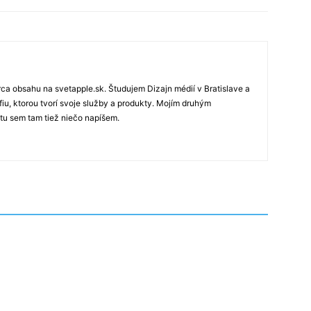
rca obsahu na svetapple.sk. Študujem Dizajn médií v Bratislave a
fiu, ktorou tvorí svoje služby a produkty. Mojím druhým
 tu sem tam tiež niečo napíšem.