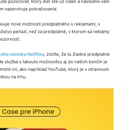
ude pozorovať, ktorý dieľ ste už videli a následne vám
m naservíruje pokračovanie.
javuje nové možnosti predplatného s reklamami, v
žstvo peňazí, než za predplatné, v ktorom sa reklamy
pozornosť.
ého cenníka Netflixu
, zistíte, že tu žiadne predplatné
íde služba s takouto možnosťou aj do našich končín je
mohli iní, ako napríklad YouTube, ktorý je v otravnosti
tkou na trhu.