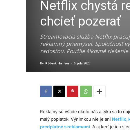
Netflix chystá 
chcieť pozerať
Streamovacia služba Netflix pracuj
reklamný priemysel. Spoločnosť vy
radosťou. Použije šikovné riešenie.
By
Róbert Hallon
-
6. júla 2023
Reklamy sú všade okolo nás a týka sa to naj
malý poplatok. Výnimkou nie je ani
Netflix,
predplatné s reklamami
. A aj keď je ich s