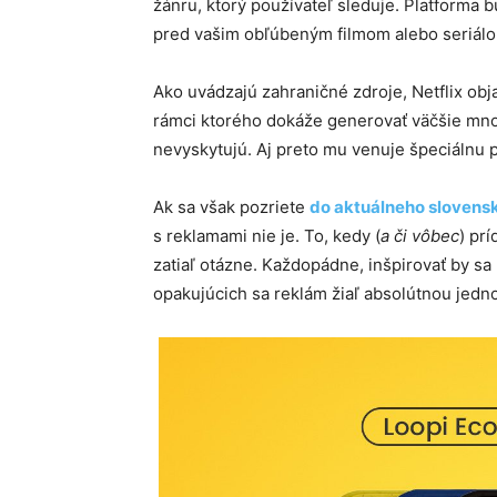
žánru, ktorý používateľ sleduje. Platforma b
pred vašim obľúbeným filmom alebo seriálo
Ako uvádzajú zahraničné zdroje, Netflix ob
rámci ktorého dokáže generovať väčšie mno
nevyskytujú. Aj preto mu venuje špeciálnu 
Ak sa však pozriete
do aktuálneho slovensk
s reklamami nie je. To, kedy (
a či vôbec
) pr
zatiaľ otázne. Každopádne, inšpirovať by sa 
opakujúcich sa reklám žiaľ absolútnou jedno