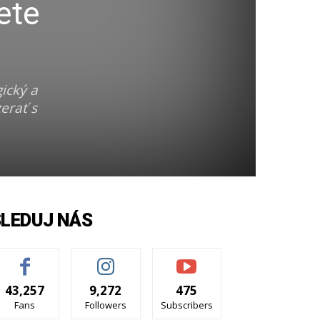
ete
ický a
erať s
SLEDUJ NÁS
43,257
9,272
475
Fans
Followers
Subscribers