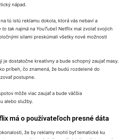
stický nápad.
na tú istú reklamu dokola, ktorá vás nebaví a
e to tak najmä na YouTube
) Netflix mal zvolať svojich
ločnými silami preskúmali všetky nové možnosti
ý je dostatočne kreatívny a bude schopný zaujať masy.
ko príbeh, čo znamená, že budú rozdelené do
azovať postupne.
spotov môže viac zaujať a bude väčšia
u alebo služby.
lix má o používateľoch presné dáta
dokonalosti, že by reklamy mohli byť tematické ku