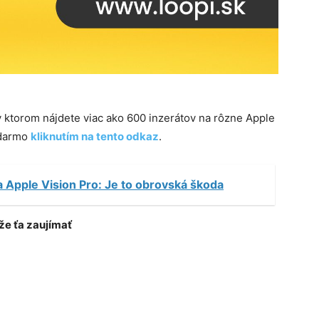
 v ktorom nájdete viac ako 600 inzerátov na rôzne Apple
adarmo
kliknutím na tento odkaz
.
na Apple Vision Pro: Je to obrovská škoda
e ťa zaujímať