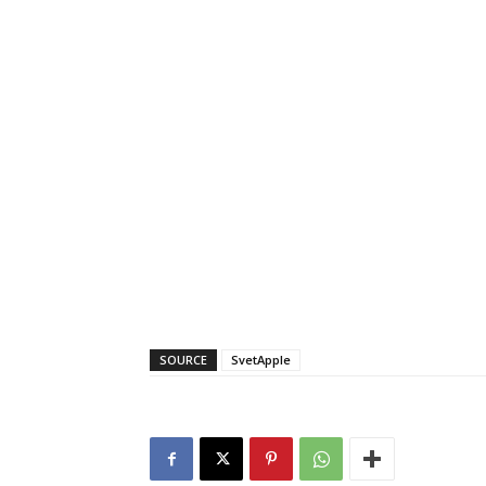
SOURCE
SvetApple