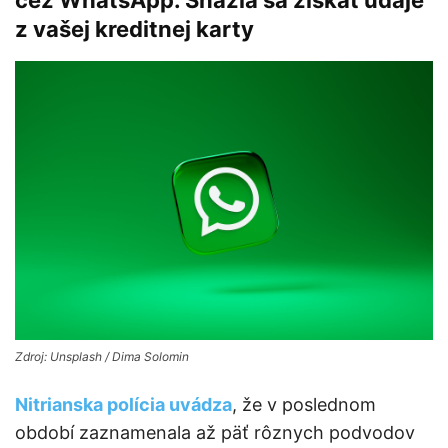
cez WhatsApp. Snažia sa získať údaje
z vašej kreditnej karty
Zdroj: Unsplash / Dima Solomin
Nitrianska polícia uvádza
, že v poslednom
období zaznamenala až päť rôznych podvodov