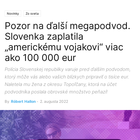
Novinky
Zo sveta
Pozor na ďalší megapodvod.
Slovenka zaplatila
„americkému vojakovi“ viac
ako 100 000 eur
Polícia Slovenskej repubilky varuje pred ďalším podvodom,
ktorý môže vás alebo vašich blízkych pripraviť o tisíce eur.
Naletela mu žena z okresu Topoľčany, ktorá na účet
podvodníka poslala obrovské množstvo peňazí!
By
Róbert Hallon
-
2. augusta 2022