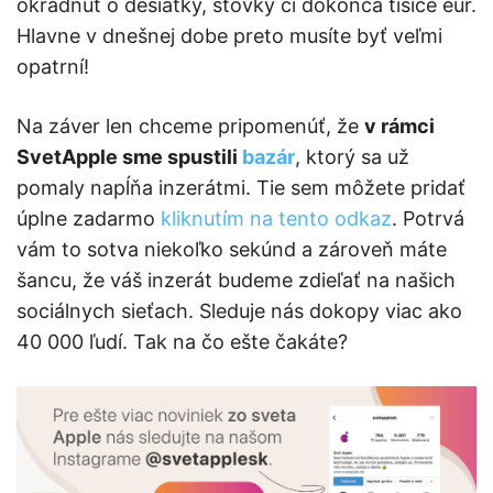
okradnúť o desiatky, stovky či dokonca tisíce eur.
Hlavne v dnešnej dobe preto musíte byť veľmi
opatrní!
Na záver len chceme pripomenúť, že
v rámci
SvetApple sme spustili
bazár
, ktorý sa už
pomaly napĺňa inzerátmi. Tie sem môžete pridať
úplne zadarmo
kliknutím na tento odkaz
. Potrvá
vám to sotva niekoľko sekúnd a zároveň máte
šancu, že váš inzerát budeme zdieľať na našich
sociálnych sieťach. Sleduje nás dokopy viac ako
40 000 ľudí. Tak na čo ešte čakáte?