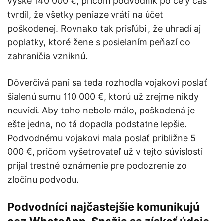
výške 140 000 €, pričom podvodník po celý čas
tvrdil, že všetky peniaze vráti na účet
poškodenej. Rovnako tak prisľúbil, že uhradí aj
poplatky, ktoré žene s posielaním peňazí do
zahraničia vzniknú.
Dôverčivá pani sa teda rozhodla vojakovi poslať
šialenú sumu 110 000 €, ktorú už zrejme nikdy
neuvidí. Aby toho nebolo málo, poškodená je
ešte jedna, no tá dopadla podstatne lepšie.
Podvodnému vojakovi mala poslať približne 5
000 €, pričom vyšetrovateľ už v tejto súvislosti
prijal trestné oznámenie pre podozrenie zo
zločinu podvodu.
Podvodníci najčastejšie komunikujú