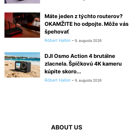
Máte jeden z týchto routerov?
OKAMŽITE ho odpojte. Môže vás
špehovať
Róbert Hallon
-
9. augusta 2026
DJI Osmo Action 4 brutálne
zlacnela. Špičkovú 4K kameru
kúpite skoro...
Róbert Hallon
-
9. augusta 2026
ABOUT US