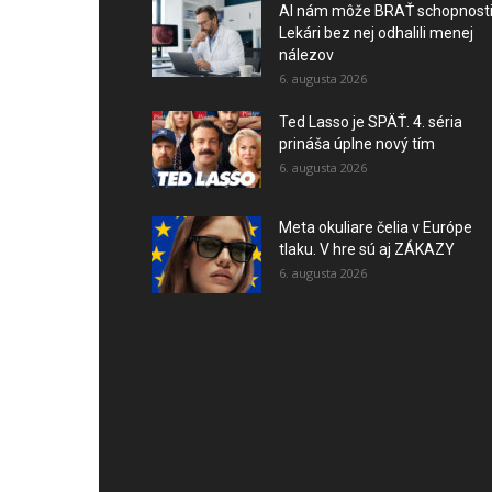
AI nám môže BRAŤ schopnosti
Lekári bez nej odhalili menej
nálezov
6. augusta 2026
Ted Lasso je SPÄŤ. 4. séria
prináša úplne nový tím
6. augusta 2026
Meta okuliare čelia v Európe
tlaku. V hre sú aj ZÁKAZY
6. augusta 2026