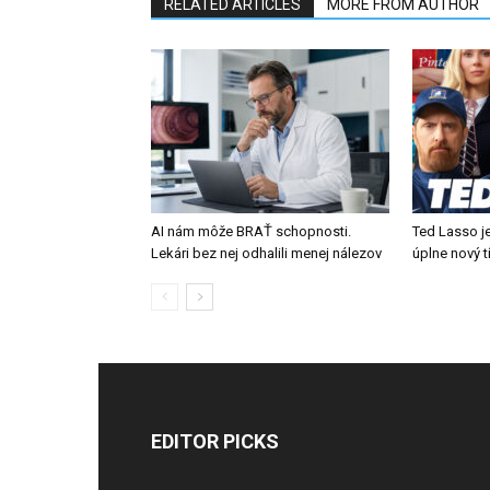
RELATED ARTICLES
MORE FROM AUTHOR
AI nám môže BRAŤ schopnosti.
Ted Lasso je
Lekári bez nej odhalili menej nálezov
úplne nový 
EDITOR PICKS