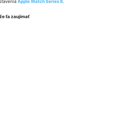
dstavenia
Apple Watch Series 8
.
e ťa zaujímať