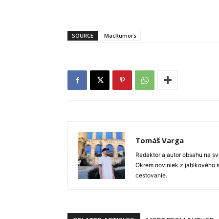
SOURCE
MacRumors
Tomáš Varga
Redaktor a autor obsahu na sve
Okrem noviniek z jablkového s
cestovanie.