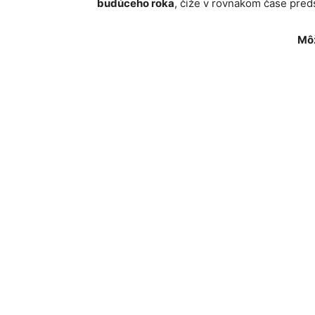
budúceho roka
, čiže v rovnakom čase pre
Môž