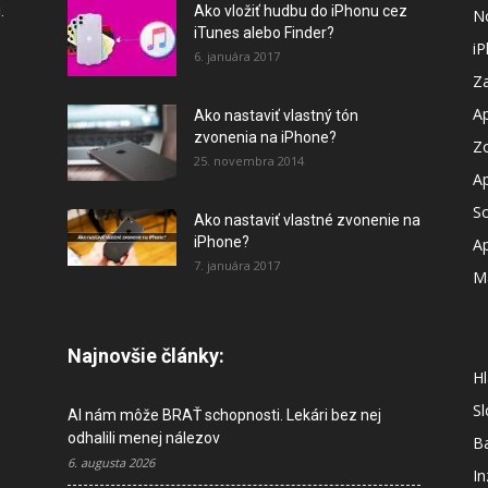
.
Ako vložiť hudbu do iPhonu cez
N
iTunes alebo Finder?
i
6. januára 2017
Za
A
Ako nastaviť vlastný tón
zvonenia na iPhone?
Z
25. novembra 2014
A
So
Ako nastaviť vlastné zvonenie na
iPhone?
A
7. januára 2017
M
Najnovšie články:
Hl
S
AI nám môže BRAŤ schopnosti. Lekári bez nej
odhalili menej nálezov
B
6. augusta 2026
In