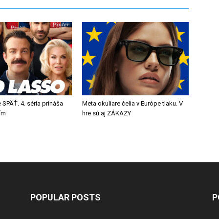
 SPÄŤ. 4. séria prináša
Meta okuliare čelia v Európe tlaku. V
tím
hre sú aj ZÁKAZY
POPULAR POSTS
P