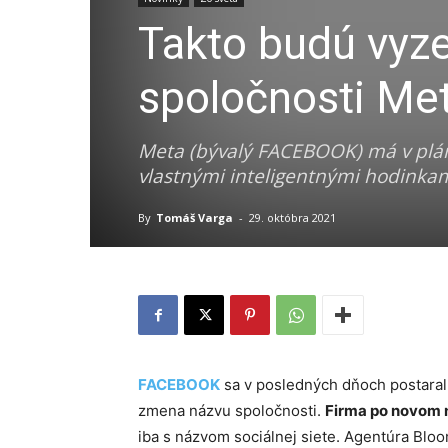
Takto budú vyze
spoločnosti M
Meta (bývalý FACEBOOK) má v pláne
vlastnými inteligentnými hodinkam
By
Tomáš Varga
-
29. októbra 2021
FACEBOOK
sa v posledných dňoch postaral 
zmena názvu spoločnosti.
Firma po novom 
iba s názvom sociálnej siete. Agentúra Bl