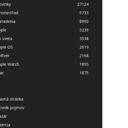
ovinky
27124
Phone/iPad
9733
riadenia
8990
pple
5239
o sveta
3538
pple OS
2619
ftvér
2168
pple Watch
1895
ac
1875
avná stránka
lovník pojmov
azár
zercia