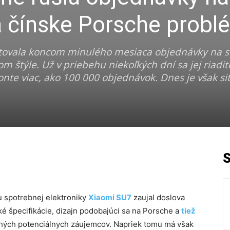
 čínske Porsche probl
tovala koncom minulého mesiaca objednávky na sv
 štýle. Už v priebehu niekoľkých dní sa jej riadite
onte viac, ako 100 000 objednávok. Dnes je však si
u spotrebnej elektroniky
Xiaomi SU7
zaujal doslova
ké špecifikácie, dizajn podobajúci sa na Porsche a
tiež
hých potenciálnych záujemcov. Napriek tomu má však