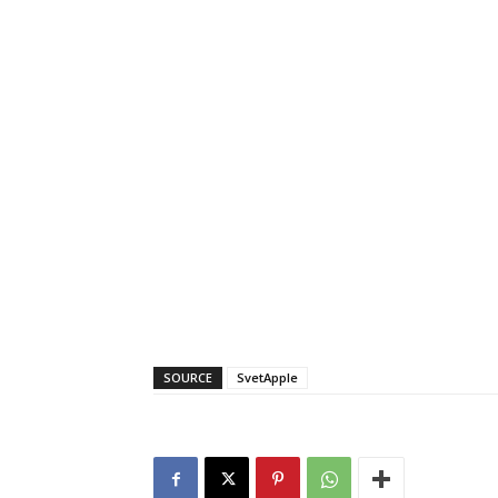
SOURCE
SvetApple