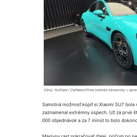
Zdroj: YouTube / CarNewsChina (snímka obrazovky + úprav
Samotná možnosť kúpiť si Xiaomi SU7 bola 
zaznamenal extrémny úspech. Už za prvé št
000 objednávok a za 7 minút to bolo dokonc
Masívny rast pokračovať ďalej, pričom po n