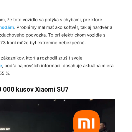
m, že toto vozidlo sa potýka s chybami, pre ktoré
ehodám
. Problémy mal mať ako softvér, tak aj hardvér a
 vzduchového podvozka. To pri elektrickom vozidle s
73 koní môže byť extrémne nebezpečné.
ákazníkov, ktorí a rozhodli zrušiť svoje
e
, podľa najnovších informácií dosahuje aktuálna miera
55 %.
00 000 kusov Xiaomi SU7