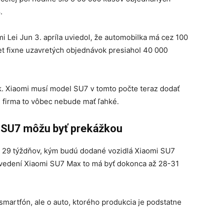
.
 Lei Jun 3. apríla uviedol, že automobilka má cez 100
t fixne uzavretých objednávok presiahol 40 000
čik. Xiaomi musí model SU7 v tomto počte teraz dodať
 firma to vôbec nebude mať ľahké.
i SU7 môžu byť prekážkou
 – 29 týždňov, kým budú dodané vozidlá Xiaomi SU7
revedení Xiaomi SU7 Max to má byť dokonca až 28-31
smartfón, ale o auto, ktorého produkcia je podstatne