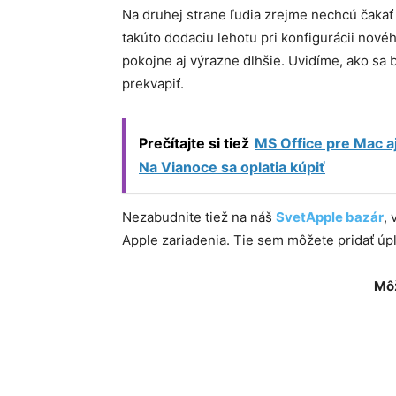
Na druhej strane ľudia zrejme nechcú čakať 
takúto dodaciu lehotu pri konfigurácii nové
pokojne aj výrazne dlhšie. Uvidíme, ako sa b
prekvapiť.
Prečítajte si tiež
MS Office pre Mac a
Na Vianoce sa oplatia kúpiť
Nezabudnite tiež na náš
SvetApple bazár
,
Apple zariadenia. Tie sem môžete pridať ú
Môž