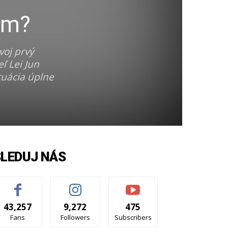
ém?
oj prvý
ľ Lei Jun
tuácia úplne
SLEDUJ NÁS
43,257
9,272
475
Fans
Followers
Subscribers