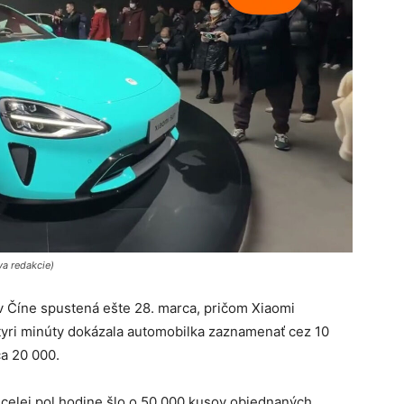
a redakcie)
v Číne spustená ešte 28. marca, pričom Xiaomi
yri minúty dokázala automobilka zaznamenať cez 10
a 20 000.
ecelej pol hodine šlo o 50 000 kusov objednaných