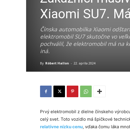
Xiaomi SU7. Má
Čínska automobilka Xiaomi odštar
elektromobil SU7 skutočne vo veľkom
pochválil, že elektromobil má na k
iná.
By
Róbert Hallon
-
22. apríla 2024
Prvý elektromobil z dielne čínskeho výrobc
celý svet. Toto vozidlo má špičkové technic
relatívne nízku cenu
, vďaka čomu láka mno