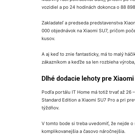
vozidiel a po 24 hodinách dokonca o 88 898
Zakladateľ a predseda predstavenstva Xiaomi
000 objednávok na Xiaomi SU7, pričom poče
kusov.
A aj keď to znie fantasticky, má to malý há
zákazníkom a keďže sa len rozbieha výroba,
Dlhé dodacie lehoty pre Xiaom
Podľa portálu IT Home má totiž trvať až 26
Standard Edition a Xiaomi SU7 Pro a pri p
týždňov.
V tomto bode si treba uvedomiť, že nejde o 
komplikovanejšia a časovo náročnejšia.