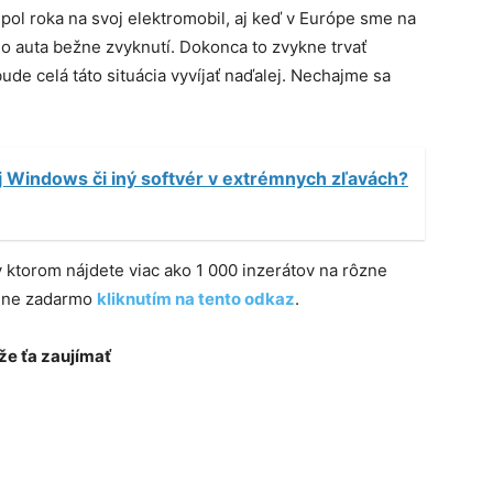
pol roka na svoj elektromobil, aj keď v Európe sme na
ho auta bežne zvyknutí. Dokonca to zvykne trvať
ude celá táto situácia vyvíjať naďalej. Nechajme sa
j Windows či iný softvér v extrémnych zľavách?
 v ktorom nájdete viac ako 1 000 inzerátov na rôzne
plne zadarmo
kliknutím na tento odkaz
.
e ťa zaujímať