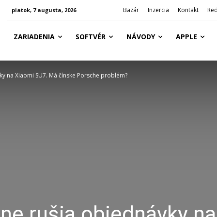
Bazár
Inzercia
Kontakt
Red
piatok, 7 augusta, 2026
ZARIADENIA
SOFTVÉR
NÁVODY
APPLE
ky na Xiaomi SU7. Má čínske Porsche problém?
ne rušia objednávky na