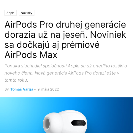
Apple
Novinky
AirPods Pro druhej generácie
dorazia už na jeseň. Noviniek
sa dočkajú aj prémiové
AirPods Max
Ponuka slúchadiel spoločnosti Apple sa už onedlho rozšíri o
nového člena. Nová generácia AirPods Pro dorazí ešte v
tomto roku.
By
Tomáš Varga
-
9. mája 2022