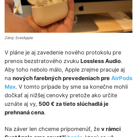
Zdroj: SvetApple
V pláne je aj zavedenie nového protokolu pre
prenos bezstratového zvuku
Lossless Audio
.
Aby toho nebolo málo, Apple zrejme pracuje aj
na
nových farebných prevedeniach pre
AirPods
Max
. V tomto prípade by sme sa konečne mohli
dočkať aj nižšej cenovky pretože ako určite
uznáte aj vy,
500 € za tieto slúchadlá je
prehnaná cena
.
Na záver len chceme pripomenúť, že
v rámci