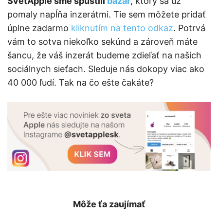
SvetApple sme spustili
bazár
, ktorý sa už
pomaly napĺňa inzerátmi. Tie sem môžete pridať
úplne zadarmo
kliknutím na tento odkaz
. Potrvá
vám to sotva niekoľko sekúnd a zároveň máte
šancu, že váš inzerát budeme zdieľať na našich
sociálnych sieťach. Sleduje nás dokopy viac ako
40 000 ľudí. Tak na čo ešte čakáte?
Môže ťa zaujímať