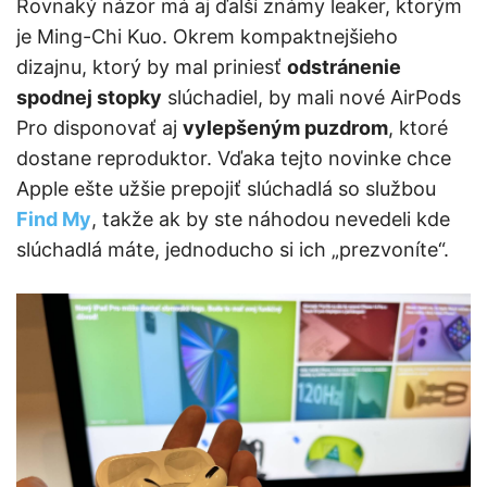
Rovnaký názor má aj ďalší známy leaker, ktorým
je Ming-Chi Kuo. Okrem kompaktnejšieho
dizajnu, ktorý by mal priniesť
odstránenie
spodnej stopky
slúchadiel, by mali nové AirPods
Pro disponovať aj
vylepšeným puzdrom
, ktoré
dostane reproduktor. Vďaka tejto novinke chce
Apple ešte užšie prepojiť slúchadlá so službou
Find My
, takže ak by ste náhodou nevedeli kde
slúchadlá máte, jednoducho si ich „prezvoníte“.