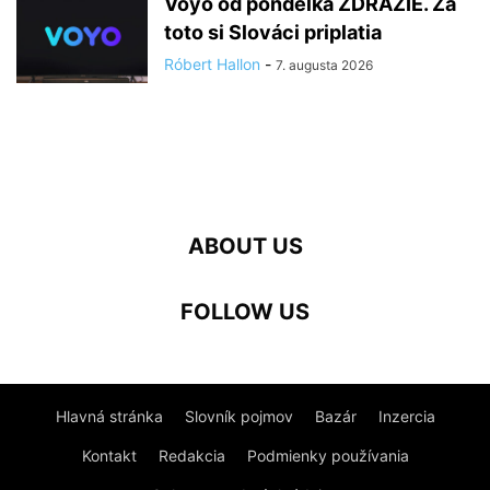
Voyo od pondelka ZDRAŽIE. Za
toto si Slováci priplatia
Róbert Hallon
-
7. augusta 2026
ABOUT US
FOLLOW US
Hlavná stránka
Slovník pojmov
Bazár
Inzercia
Kontakt
Redakcia
Podmienky používania