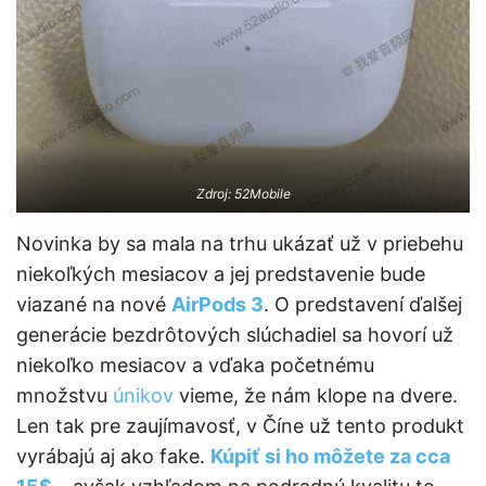
Zdroj: 52Mobile
Novinka by sa mala na trhu ukázať už v priebehu
niekoľkých mesiacov a jej predstavenie bude
viazané na nové
AirPods 3
. O predstavení ďalšej
generácie bezdrôtových slúchadiel sa hovorí už
niekoľko mesiacov a vďaka početnému
množstvu
únikov
vieme, že nám klope na dvere.
Len tak pre zaujímavosť, v Číne už tento produkt
vyrábajú aj ako fake.
Kúpiť si ho môžete za cca