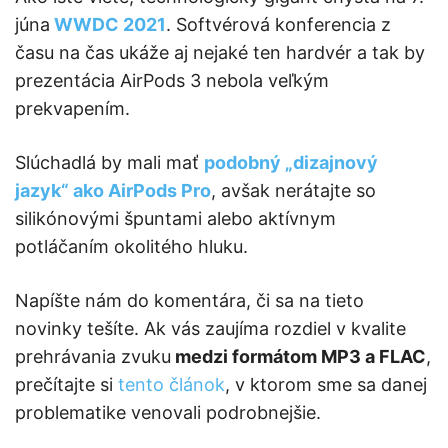
júna
WWDC 2021
. Softvérová konferencia z
času na čas ukáže aj nejaké ten hardvér a tak by
prezentácia AirPods 3 nebola veľkým
prekvapením.
Slúchadlá by mali mať
podobný „dizajnový
jazyk“ ako AirPods Pro
, avšak nerátajte so
silikónovými špuntami alebo aktívnym
potláčaním okolitého hluku.
Napíšte nám do komentára, či sa na tieto
novinky tešíte. Ak vás zaujíma rozdiel v kvalite
prehrávania zvuku
medzi formátom MP3 a FLAC
,
prečítajte si
tento článok
, v ktorom sme sa danej
problematike venovali podrobnejšie.