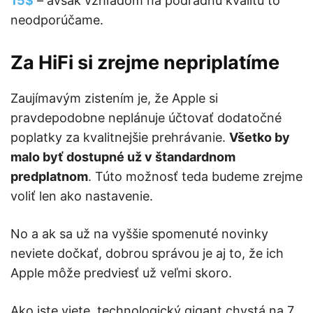
15$
– avšak vzhľadom na podradnú kvalitu to
neodporúčame.
Za HiFi si zrejme nepriplatíme
Zaujímavým zistením je, že Apple si
pravdepodobne neplánuje účtovať dodatočné
poplatky za kvalitnejšie prehrávanie.
Všetko by
malo byť dostupné už v štandardnom
predplatnom
. Túto možnosť teda budeme zrejme
voliť len ako nastavenie.
No a ak sa už na vyššie spomenuté novinky
neviete dočkať, dobrou správou je aj to, že ich
Apple môže predviesť už veľmi skoro.
Ako iste viete, technologický gigant chystá na 7.