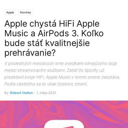
Apple
Novinky
Apple chystá HiFi Apple
Music a AirPods 3. Koľko
bude stáť kvalitnejšie
prehrávanie?
V posledných mesiacoch sme svedkami silnejúceho boja
medzi streamovacími službami. Zatiaľ čo Spotify už
predstavil svoje HiFi, Apple Music v tomto smere zaostáva.
Podľa všetkého sa to však čoskoro zmení.
By
Róbert Hallon
-
1. mája 2021