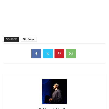
SOURCE
9to5mac