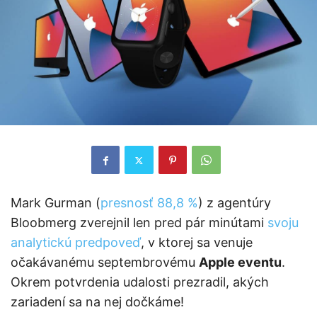
Mark Gurman (
presnosť 88,8 %
) z agentúry
Bloobmerg zverejnil len pred pár minútami
svoju
analytickú predpoveď
, v ktorej sa venuje
očakávanému septembrovému
Apple eventu
.
Okrem potvrdenia udalosti prezradil, akých
zariadení sa na nej dočkáme!