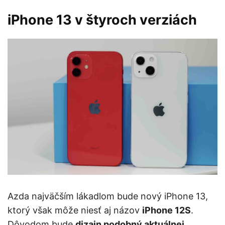
iPhone 13 v štyroch verziách
Azda najväčším lákadlom bude nový iPhone 13,
ktorý však môže niesť aj názov
iPhone 12S
.
Dôvodom bude
dizajn podobný aktuálnej