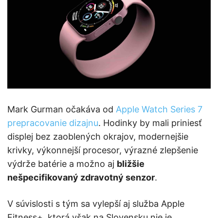
Mark Gurman očakáva od
Apple Watch Series 7
prepracovanie dizajnu
. Hodinky by mali priniesť
displej bez zaoblených okrajov, modernejšie
krivky, výkonnejší procesor, výrazné zlepšenie
výdrže batérie a možno aj
bližšie
nešpecifikovaný zdravotný senzor
.
V súvislosti s tým sa vylepší aj služba Apple
Fitness+, ktorá však na Slovensku nie je