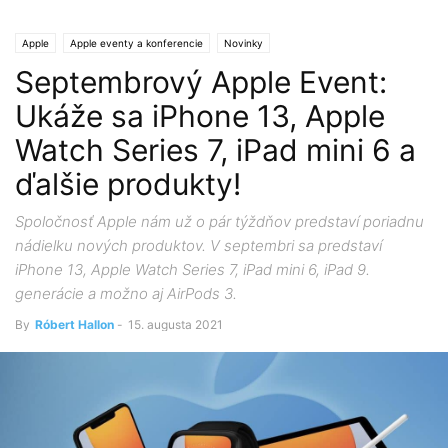
Apple
Apple eventy a konferencie
Novinky
Septembrový Apple Event:
Ukáže sa iPhone 13, Apple
Watch Series 7, iPad mini 6 a
ďalšie produkty!
Spoločnosť Apple nám už o pár týždňov predstaví poriadnu
nádielku nových produktov. V septembri sa predstaví
iPhone 13, Apple Watch Series 7, iPad mini 6, iPad 9.
generácie a možno aj AirPods 3.
By
Róbert Hallon
-
15. augusta 2021