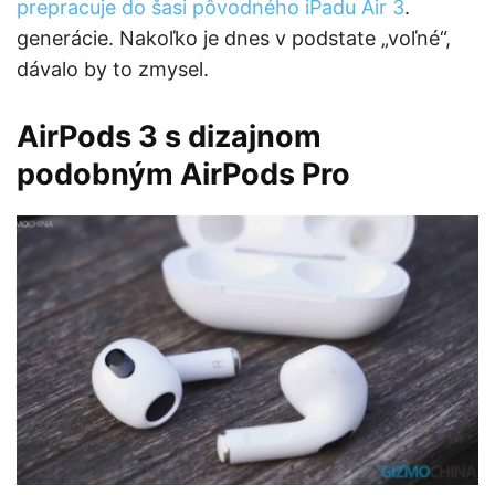
prepracuje do šasi pôvodného iPadu Air 3
.
generácie. Nakoľko je dnes v podstate „voľné“,
dávalo by to zmysel.
AirPods 3 s dizajnom
podobným AirPods Pro