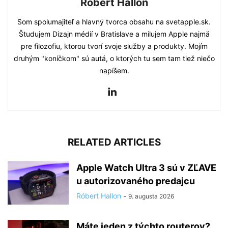
Róbert Hallon
Som spolumajiteľ a hlavný tvorca obsahu na svetapple.sk.
Študujem Dizajn médií v Bratislave a milujem Apple najmä
pre filozofiu, ktorou tvorí svoje služby a produkty. Mojím
druhým "koníčkom" sú autá, o ktorých tu sem tam tiež niečo
napíšem.
RELATED ARTICLES
Apple Watch Ultra 3 sú v ZĽAVE
u autorizovaného predajcu
Róbert Hallon
-
9. augusta 2026
Máte jeden z týchto routerov?