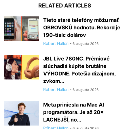
RELATED ARTICLES
Tieto staré telefóny môžu mať
OBROVSKÚ hodnotu. Rekord je
190-tisíc dolárov
Róbert Hallon
-
6. augusta 2026
JBL Live 780NC. Prémiové
slúchadlá kúpite brutálne
VÝHODNE. Potešia dizajnom,
zvkom...
Róbert Hallon
-
6. augusta 2026
Meta priniesla na Mac AI
programátora. Je až 20×
LACNEJŠÍ, no...
Róbert Hallon
-
6. augusta 2026