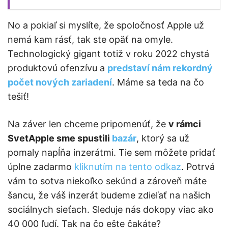
No a pokiaľ si myslíte, že spoločnosť Apple už
nemá kam rásť, tak ste opäť na omyle.
Technologický gigant totiž v roku 2022 chystá
produktovú ofenzívu a
predstaví nám rekordný
počet nových zariadení
. Máme sa teda na čo
tešiť!
Na záver len chceme pripomenúť, že
v rámci
SvetApple sme spustili
bazár
, ktorý sa už
pomaly napĺňa inzerátmi. Tie sem môžete pridať
úplne zadarmo
kliknutím na tento odkaz
. Potrvá
vám to sotva niekoľko sekúnd a zároveň máte
šancu, že váš inzerát budeme zdieľať na našich
sociálnych sieťach. Sleduje nás dokopy viac ako
40 000 ľudí. Tak na čo ešte čakáte?