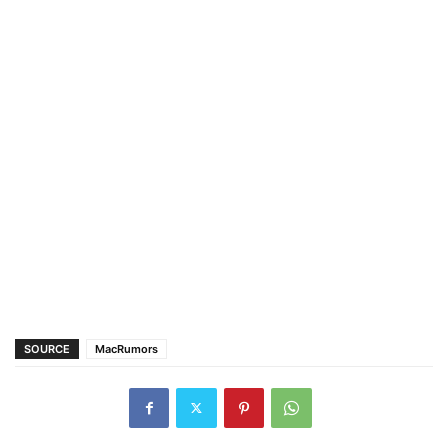
SOURCE
MacRumors