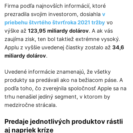
Firma podľa najnovších informácií, ktoré
prezradila svojim investorom, dosiahla
v
priebehu štvrtého štvrťroka 2021 tržby
vo
výške až
123,95 miliardy dolárov
. A ak vás
zaujíma zisk, ten bol taktiež extrémne vysoký.
Applu z vyššie uvedenej čiastky zostalo až
34,6
miliardy dolárov
.
Uvedené informácie znamenajú, že všetky
produkty sa predávali ako na bežiacom páse. A
podľa toho, čo zverejnila spoločnosť Apple sa na
trhu nenašiel jediný segment, v ktorom by
medziročne strácala.
Predaje jednotlivých produktov rástli
aj napriek kríze