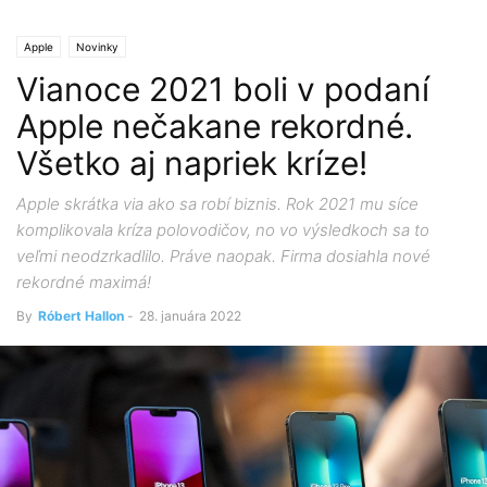
Apple
Novinky
Vianoce 2021 boli v podaní
Apple nečakane rekordné.
Všetko aj napriek kríze!
Apple skrátka via ako sa robí biznis. Rok 2021 mu síce
komplikovala kríza polovodičov, no vo výsledkoch sa to
veľmi neodzrkadlilo. Práve naopak. Firma dosiahla nové
rekordné maximá!
By
Róbert Hallon
-
28. januára 2022