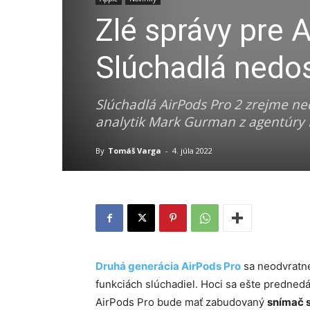
Zlé správy pre 
Slúchadlá nedo
Slúchadlá AirPods Pro 2 zrejme ne
analytik Mark Gurman z agentúry
By
Tomáš Varga
-
4. júla 2022
Druhá generácia AirPods Pro
sa neodvratne
funkciách slúchadiel. Hoci sa ešte predned
AirPods Pro bude mať zabudovaný
snímač s