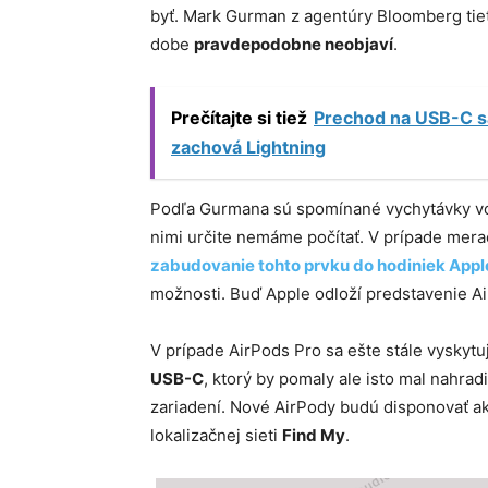
byť. Mark Gurman z agentúry Bloomberg tiet
dobe
pravdepodobne neobjaví
.
Prečítajte si tiež
Prechod na USB-C sa
zachová Lightning
Podľa Gurmana sú spomínané vychytávky vo v
nimi určite nemáme počítať. V prípade mera
zabudovanie tohto prvku do hodiniek App
možnosti. Buď Apple odloží predstavenie Air
V prípade AirPods Pro sa ešte stále vysky
USB-C
, ktorý by pomaly ale isto mal nahrad
zariadení. Nové AirPody budú disponovať 
lokalizačnej sieti
Find My
.