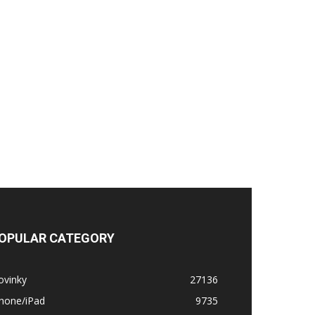
OPULAR CATEGORY
ovinky
27136
Phone/iPad
9735