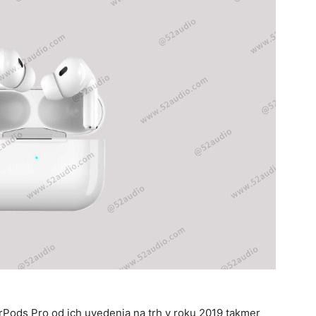
Pods Pro od ich uvedenia na trh v roku 2019 takmer