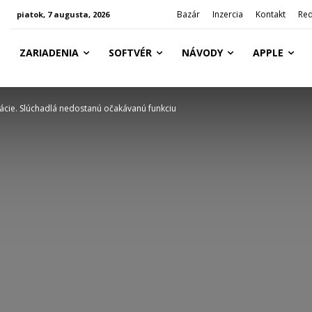
Bazár
Inzercia
Kontakt
Red
piatok, 7 augusta, 2026
ZARIADENIA
SOFTVÉR
NÁVODY
APPLE
rácie. Slúchadlá nedostanú očakávanú funkciu