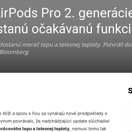
AirPods Pro 2. generáci
stanú očakávanú funkc
dostanú merač tepu a telesnej teploty. Potvrdil d
 Bloomberg.
 blíži a spolu s ňou sa vynárajú nové predpoklady o
ávnom povrávalo, že nadchádzajúci update slúchadiel
rdcového tepu a telesnej teploty
, nemusí tomu tak