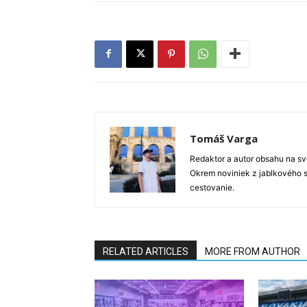
Tomáš Varga
Redaktor a autor obsahu na sve
Okrem noviniek z jablkového s
cestovanie.
RELATED ARTICLES
MORE FROM AUTHOR