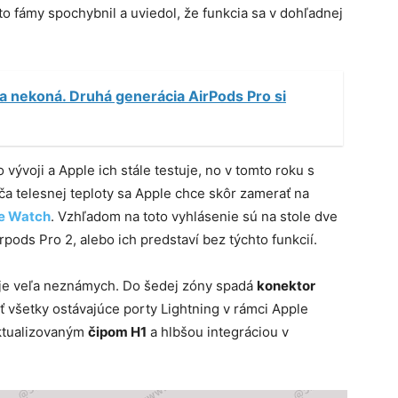
o fámy spochybnil a uviedol, že funkcia sa v dohľadnej
 nekoná. Druhá generácia AirPods Pro si
ývoji a Apple ich stále testuje, no v tomto roku s
ča telesnej teploty sa Apple chce skôr zamerať na
le Watch
. Vzhľadom na toto vyhlásenie sú na stole dve
pods Pro 2, alebo ich predstaví bez týchto funkcií.
tuje veľa neznámych. Do šedej zóny spadá
konektor
iť všetky ostávajúce porty Lightning v rámci Apple
aktualizovaným
čipom H1
a hlbšou integráciou v