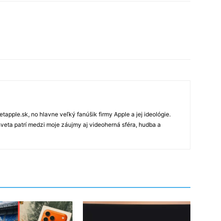
tapple.sk, no hlavne veľký fanúšik firmy Apple a jej ideológie.
veta patrí medzi moje záujmy aj videoherná sféra, hudba a