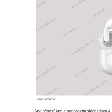
Zdroj: 52audio
Spoločnosť Apple neposkytla slúchadlám Air