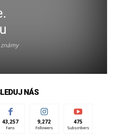
e.
iu
o známy
SLEDUJ NÁS
43,257
9,272
475
Fans
Followers
Subscribers