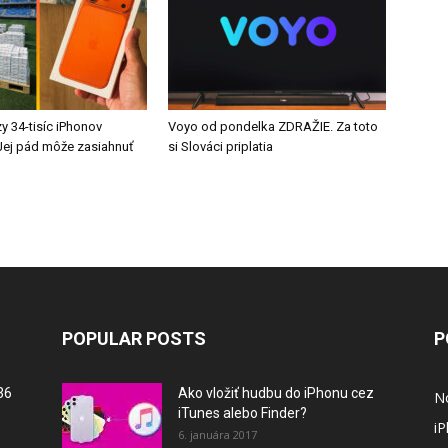
y 34-tisíc iPhonov
Voyo od pondelka ZDRAŽIE. Za toto
ej pád môže zasiahnuť
si Slováci priplatia
POPULAR POSTS
P
36
Ako vložiť hudbu do iPhonu cez
N
iTunes alebo Finder?
i
6. januára 2017