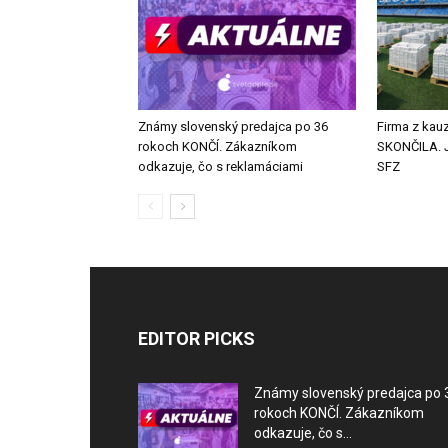
Známy slovenský predajca po 36
Firma z kauz
rokoch KONČÍ. Zákazníkom
SKONČILA. J
odkazuje, čo s reklamáciami
SFZ
EDITOR PICKS
Známy slovenský predajca po 
rokoch KONČÍ. Zákazníkom
odkazuje, čo s...