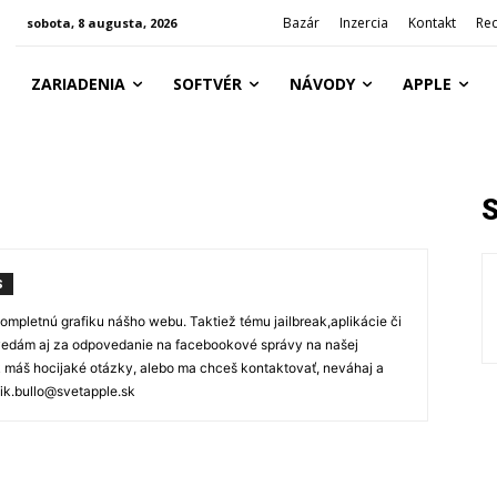
Bazár
Inzercia
Kontakt
Re
sobota, 8 augusta, 2026
ZARIADENIA
SOFTVÉR
NÁVODY
APPLE
S
mpletnú grafiku nášho webu. Taktiež tému jailbreak,aplikácie či
edám aj za odpovedanie na facebookové správy na našej
ak máš hocijaké otázky, alebo ma chceš kontaktovať, neváhaj a
ik.bullo@svetapple.sk