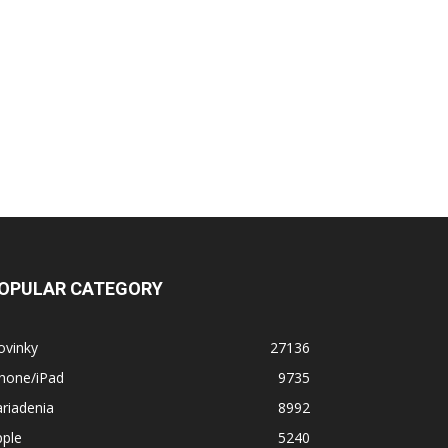
OPULAR CATEGORY
ovinky
27136
Phone/iPad
9735
riadenia
8992
pple
5240