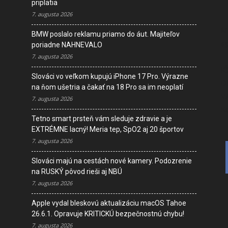
priplatia
7. augusta 2026
M
BMW poslalo reklamu priamo do áut. Majiteľov
s
poriadne NAHNEVALO
7. augusta 2026
I
Slováci vo veľkom kupujú iPhone 17 Pro. Výrazne
D
na ňom ušetria a čakať na 18 Pro sa im neoplatí
V
7. augusta 2026
K
Tetno smart prsteň vám sleduje zdravie a je
EXTRÉMNE lacný! Meria tep, SpO2 aj 20 športov
7. augusta 2026
Slováci majú na cestách nové kamery. Podozrenie
na RUSKÝ pôvod rieši aj NBÚ
7. augusta 2026
Apple vydal bleskovú aktualizáciu macOS Tahoe
26.6.1. Opravuje KRITICKÚ bezpečnostnú chybu!
7. augusta 2026