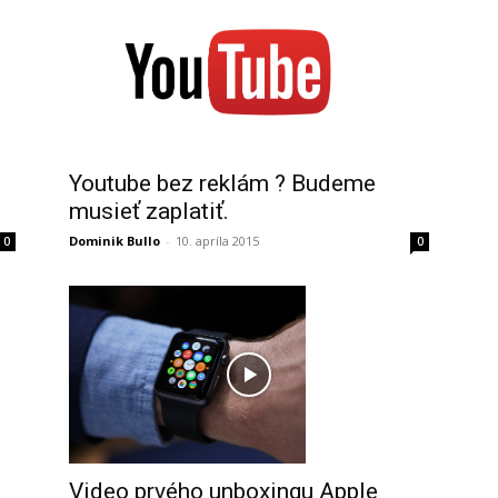
Youtube bez reklám ? Budeme
musieť zaplatiť.
Dominik Bullo
-
10. apríla 2015
0
0
Video prvého unboxingu Apple