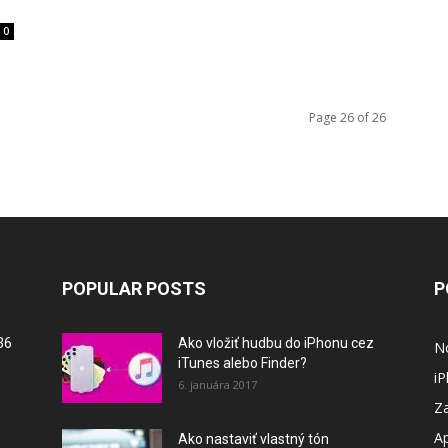
0
Page 26 of 26
POPULAR POSTS
P
36
Ako vložiť hudbu do iPhonu cez
N
iTunes alebo Finder?
i
6. januára 2017
Za
A
Ako nastaviť vlastný tón