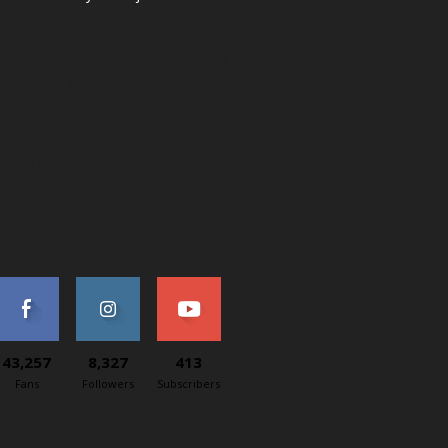
agazín svetapple.sk prevádzkuje
poločnosť Netspree s.r.o.
ČO: 48167657
IČ: 2120076189
AT: SK2120076189
ontaktný e-mail: redakcia@svetapple.sk
43,257
8,327
413
Fans
Followers
Subscribers