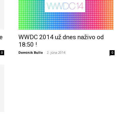
e
WWDC 2014 už dnes naživo od
18:50 !
Dominik Bullo
-
2. júna 2014
0
0