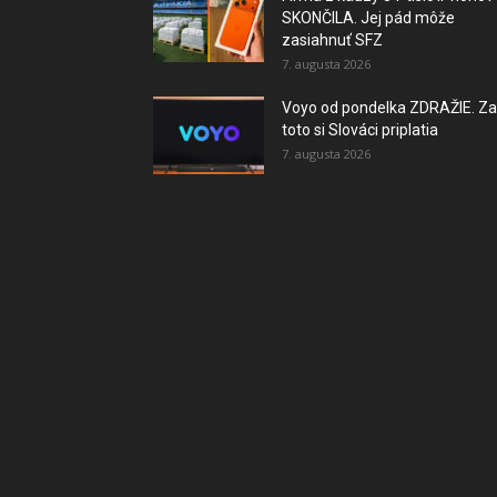
SKONČILA. Jej pád môže
zasiahnuť SFZ
7. augusta 2026
Voyo od pondelka ZDRAŽIE. Za
toto si Slováci priplatia
7. augusta 2026