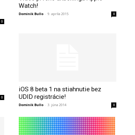
Watch!
Dominik Bullo
-
9. apríla 2015
0
0
iOS 8 beta 1 na stiahnutie bez
UDID registrácie!
0
Dominik Bullo
-
3. júna 2014
0