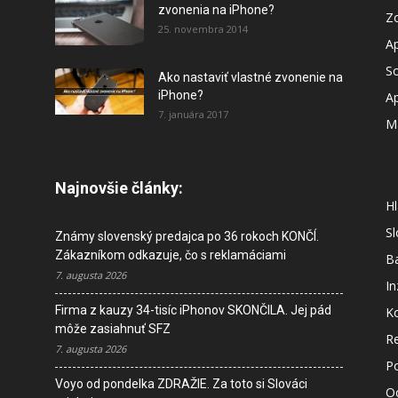
zvonenia na iPhone?
Z
25. novembra 2014
A
So
Ako nastaviť vlastné zvonenie na
iPhone?
A
7. januára 2017
M
Najnovšie články:
Hl
S
Známy slovenský predajca po 36 rokoch KONČÍ.
Zákazníkom odkazuje, čo s reklamáciami
B
7. augusta 2026
In
Firma z kauzy 34-tisíc iPhonov SKONČILA. Jej pád
K
môže zasiahnuť SFZ
R
7. augusta 2026
P
Voyo od pondelka ZDRAŽIE. Za toto si Slováci
O