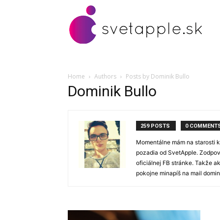
Home
Authors
Posts by Dominik Bullo
Dominik Bullo
259 POSTS
0 COMMENT
Momentálne mám na starosti ko
pozadia od SvetApple. Zodpov
oficiálnej FB stránke. Takže 
pokojne minapíš na mail domin