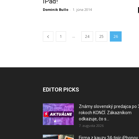
iPad!
Dominik Bullo
-
1. júna 2014
...
1
24
25
26
EDITOR PICKS
Známy slovenský predajca po 
rokoch KONČÍ. Zákazníkom
odkazuje, čo s...
7. augusta 2026
Firma z kauzy 34-tisíc iPhonov