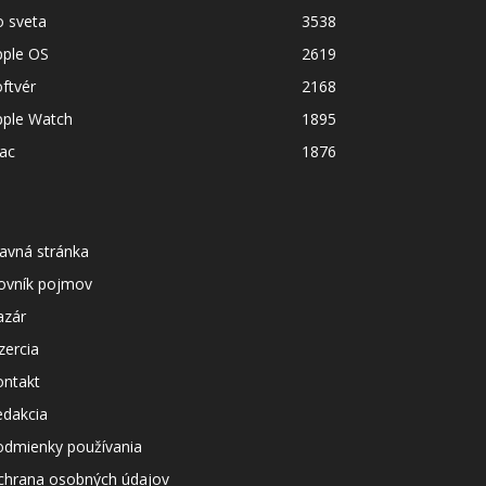
o sveta
3538
pple OS
2619
ftvér
2168
pple Watch
1895
ac
1876
avná stránka
lovník pojmov
azár
zercia
ontakt
edakcia
odmienky používania
chrana osobných údajov