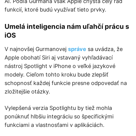
AI. Podľa Gurmana však Apple chystá celý rad
funkcií, ktoré budú využívať tieto prvky.
Umelá inteligencia nám uľahčí prácu s
iOS
V najnovšej Gurmanovej
správe
sa uvádza, že
Apple obohatí Siri aj vstavaný vyhľadávací
nástroj Spotlight v iPhone o veľké jazykové
modely. Cieľom tohto kroku bude zlepšiť
schopnosť každej funkcie presne odpovedať na
zložitejšie otázky.
Vylepšená verzia Spotlightu by tiež mohla
ponúknuť hlbšiu integráciu so špecifickými
funkciami a vlastnosťami v aplikáciách.