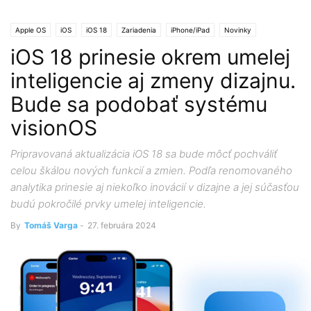
Apple OS
iOS
iOS 18
Zariadenia
iPhone/iPad
Novinky
iOS 18 prinesie okrem umelej
inteligencie aj zmeny dizajnu.
Bude sa podobať systému
visionOS
Pripravovaná aktualizácia iOS 18 sa bude môcť pochváliť
celou škálou nových funkcií a zmien. Podľa renomovaného
analytika prinesie aj niekoľko inovácií v dizajne a jej súčasťou
budú pokročilé prvky umelej inteligencie.
By
Tomáš Varga
-
27. februára 2024