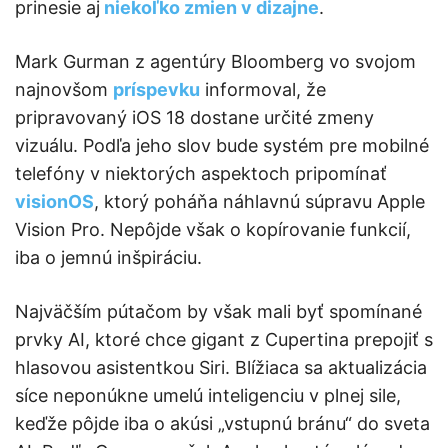
prinesie aj
niekoľko zmien v dizajne
.
Mark Gurman z agentúry Bloomberg vo svojom
najnovšom
príspevku
informoval, že
pripravovaný iOS 18 dostane určité zmeny
vizuálu. Podľa jeho slov bude systém pre mobilné
telefóny v niektorých aspektoch pripomínať
visionOS
, ktorý poháňa náhlavnú súpravu Apple
Vision Pro. Nepôjde však o kopírovanie funkcií,
iba o jemnú inšpiráciu.
Najväčším pútačom by však mali byť spomínané
prvky AI, ktoré chce gigant z Cupertina prepojiť s
hlasovou asistentkou Siri. Blížiaca sa aktualizácia
síce neponúkne umelú inteligenciu v plnej sile,
keďže pôjde iba o akúsi „vstupnú bránu“ do sveta