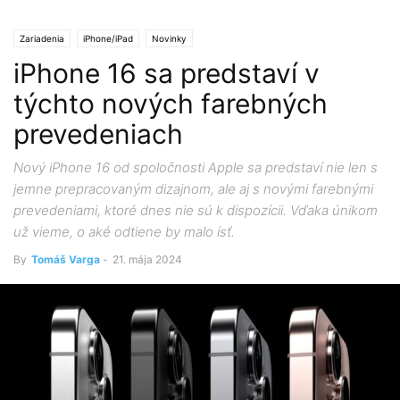
Zariadenia
iPhone/iPad
Novinky
iPhone 16 sa predstaví v
týchto nových farebných
prevedeniach
Nový iPhone 16 od spoločnosti Apple sa predstaví nie len s
jemne prepracovaným dizajnom, ale aj s novými farebnými
prevedeniami, ktoré dnes nie sú k dispozícii. Vďaka únikom
už vieme, o aké odtiene by malo ísť.
By
Tomáš Varga
-
21. mája 2024