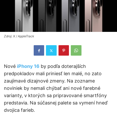
Zdroj: X / AppleTrack
Nové
iPhony 16
by podľa doterajších
predpokladov mali priniesť len malé, no zato
zaujímavé dizajnové zmeny. Na zozname
noviniek by nemali chýbať ani nové farebné
varianty, v ktorých sa pripravované smartfóny
predstavia. Na súčasnej palete sa vymení hneď
dvojica farieb.