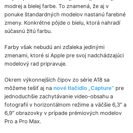
modrej a bielej farbe. To znamená, že aj v
ponuke štandardných modelov nastanú farebné
zmeny. Konkrétne pôjde o bielu, ktorá nahradí
súčasnú žltú farbu.
Farby však nebudú ani zďaleka jedinými
zmenami, ktoré si Apple pre svoj nadchádzajúci
modelový rad pripravuje.
Okrem výkonnejších čipov zo série A18 sa
môžeme tešiť aj na
nové tlačidlo „Capture“
pre
jednoduchšie zachytávanie video-obsahu a
fotografií v horizontálnom režime a väčšie 6,3″ a
6,9″ obrazovky v prípade prémiových modelov
Pro a Pro Max.