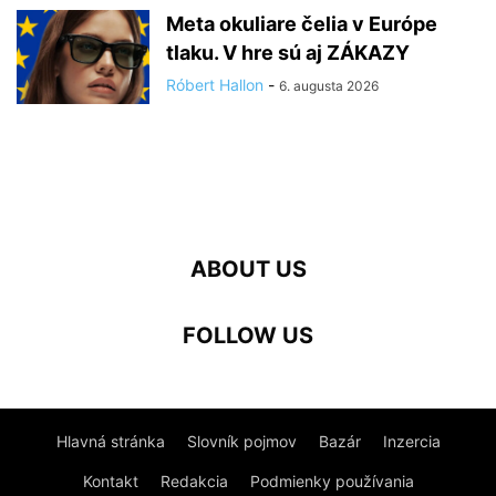
Meta okuliare čelia v Európe
tlaku. V hre sú aj ZÁKAZY
Róbert Hallon
-
6. augusta 2026
ABOUT US
FOLLOW US
Hlavná stránka
Slovník pojmov
Bazár
Inzercia
Kontakt
Redakcia
Podmienky používania