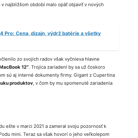
 v najbližšom období malo opäť objaviť v nových
4 Pro: Cena, dizajn, výdrž batérie a všetky
členilo zo svojich radov však vyčnieva hlavne
MacBook
12″
. Trojica zariadení by sa už čoskoro
m sú aj interné dokumenty firmy. Gigant z Cupertina
onuku produktov
, v čom by mu spomenuté zariadenia
u ešte v marci 2021 a zameral svoju pozornosť k
u mini. Teraz sa však hovorí o jeho veľkolepom