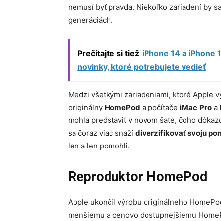
nemusí byť pravda. Niekoľko zariadení by sa
generáciách.
Prečítajte si tiež
iPhone 14 a iPhone 1
novinky, ktoré potrebujete vedieť
Medzi všetkými zariadeniami, ktoré Apple vy
originálny
HomePod
a počítače
iMac
Pro
a
mohla predstaviť v novom šate, čoho dôkazo
sa čoraz viac snaží
diverzifikovať svoju p
len a len pomohli.
Reproduktor HomePod
Apple ukončil výrobu originálneho HomePod
menšiemu a cenovo dostupnejšiemu HomePod