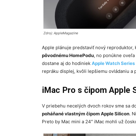
Zdroj: AppleMagazine
Apple plánuje predstaviť nový reproduktor,
pôvodnému HomePodu
, no ponúkne oveľa 
dostane aj do hodiniek
Apple Watch Series
repráku displej, kvôli lepšiemu ovládaniu a
iMac Pro s čipom Apple S
V priebehu necelých dvoch rokov sme sa do
poháňané vlastným čipom Apple Silicon
. N
Preto by Mac mini a 24″ iMac mohli už čosk