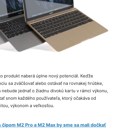
o produkt naberá úplne nový potenciál. Keďže
iu sa zväčšovať alebo ostávať na rovnakej hrúbke,
 nebude jednať o žiadnu divokú kartu v rámci výkonu,
ať snom každého používateľa, ktorý očakáva od
itou, výkonom a veľkosťou.
 čipom M2 Pro a M2 Max by sme sa mali dočkať