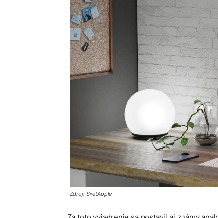
Zdroj: SvetApple
Za toto vyjadrenie sa postavil aj známy an