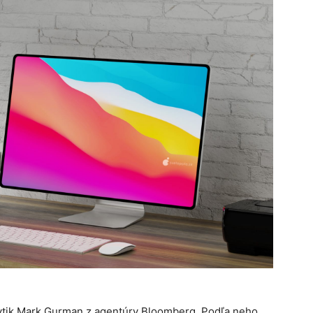
alytik Mark Gurman z agentúry Bloomberg. Podľa neho