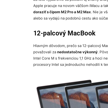
Apple pracuje na novom väčšom iMacu a taki
doraziť s čipom M2 Pro a M2 Max
. Nie je v
alebo sa vydajú na podobnú cestu ako súča
12-palcový MacBook
Hlavným dôvodom, prečo sa 12-palcový MacB
považovali za
nedostatočne výkonný
. Pôv
Intel Core M s frekvenciou 1,1 GHz a hoci n
procesory Intel sa jednoducho nehodili k te