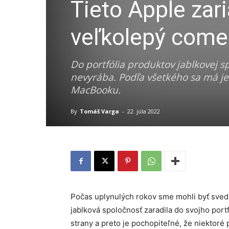
Tieto Apple zar
veľkolepý com
Do portfólia produktov jablkovej sp
nevyrába. Podľa všetkého sa má je
MacBooku.
By
Tomáš Varga
-
22. júla 2022
Počas uplynulých rokov sme mohli byť sved
jablková spoločnosť zaradila do svojho port
strany a preto je pochopiteľné, že niektoré 