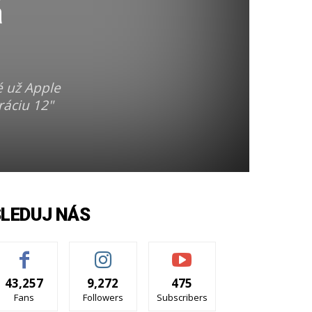
á
é už Apple
ráciu 12"
SLEDUJ NÁS
43,257
9,272
475
Fans
Followers
Subscribers