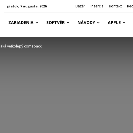
Bazár
Inzercia
Kontakt
Red
piatok, 7 augusta, 2026
ZARIADENIA
SOFTVÉR
NÁVODY
APPLE
 čaká veľkolepý comeback