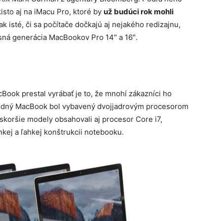
sto aj na iMacu Pro, ktoré by
už budúci rok mohli
šak isté, či sa počítače dočkajú aj nejakého redizajnu,
sná generácia MacBookov Pro 14″ a 16″.
ook prestal vyrábať je to, že mnohí zákazníci ho
odný MacBook bol vybavený dvojjadrovým procesorom
eskoršie modely obsahovali aj procesor Core i7,
nkej a ľahkej konštrukcii notebooku.