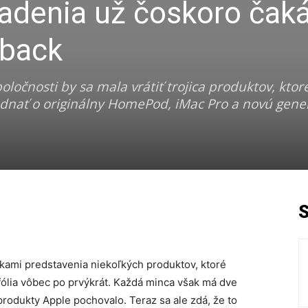
iadenia už čoskoro čak
eback
oločnosti by sa mala vrátiť trojica produktov, ktor
dnať o originálny HomePod, iMac Pro a novú gene
kami predstavenia niekoľkých produktov, ktoré
fólia vôbec po prvýkrát. Každá minca však má dve
produkty Apple pochovalo. Teraz sa ale zdá, že to