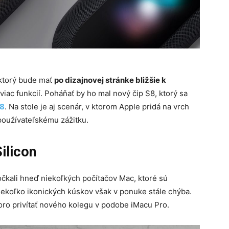
 ktorý bude mať
po dizajnovej stránke bližšie k
viac funkcií. Poháňať by ho mal nový čip S8, ktorý sa
 8
. Na stole je aj scenár, v ktorom Apple pridá na vrch
 používateľskému zážitku.
ilicon
čkali hneď niekoľkých počítačov Mac, ktoré sú
iekoľko ikonických kúskov však v ponuke stále chýba.
oro privítať nového kolegu v podobe iMacu Pro.