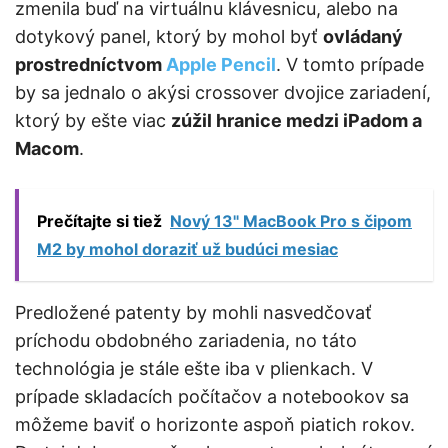
zmenila buď na virtuálnu klávesnicu, alebo na
dotykový panel, ktorý by mohol byť
ovládaný
prostredníctvom
Apple Pencil
. V tomto prípade
by sa jednalo o akýsi crossover dvojice zariadení,
ktorý by ešte viac
zúžil hranice medzi iPadom a
Macom
.
Prečítajte si tiež
Nový 13" MacBook Pro s čipom
M2 by mohol doraziť už budúci mesiac
Predložené patenty by mohli nasvedčovať
príchodu obdobného zariadenia, no táto
technológia je stále ešte iba v plienkach. V
prípade skladacích počítačov a notebookov sa
môžeme baviť o horizonte aspoň piatich rokov.