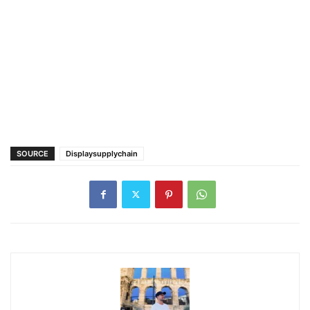
SOURCE
Displaysupplychain