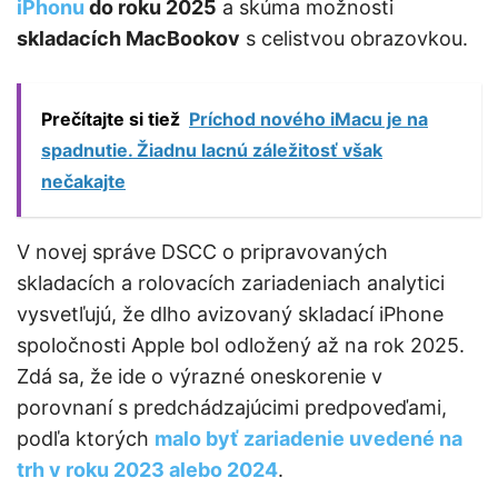
iPhonu
do roku 2025
a skúma možnosti
skladacích MacBookov
s celistvou obrazovkou.
Prečítajte si tiež
Príchod nového iMacu je na
spadnutie. Žiadnu lacnú záležitosť však
nečakajte
V novej správe DSCC o pripravovaných
skladacích a rolovacích zariadeniach analytici
vysvetľujú, že dlho avizovaný skladací iPhone
spoločnosti Apple bol odložený až na rok 2025.
Zdá sa, že ide o výrazné oneskorenie v
porovnaní s predchádzajúcimi predpoveďami,
podľa ktorých
malo byť zariadenie uvedené na
trh v roku 2023 alebo 2024
.