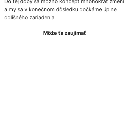
Do tej doby sa možno koncept mnohokrát zmení
a my sa v konečnom dôsledku dočkáme úplne
odlišného zariadenia.
Môže ťa zaujímať