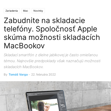
Zariadenia
Mac
Novinky
Zabudnite na skladacie
telefóny. Spoločnosť Apple
skúma možnosti skladacích
MacBookov
Skladací smartfón z dielne jablkovej je často omieľanou
témou. Najnovšie predpoklady však naznačujú možnosti
skladacích MacBookov.
By
Tomáš Varga
-
22. februára 2022