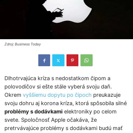
Zdroj: Business Today
Dlhotrvajúca kríza s nedostatkom čipom a
polovodičov si ešte stále vyberá svoju daň.
Okrem
vyššiemu dopytu po čipoch
preukazuje
svoju dohru aj korona kríza, ktorá spôsobila silné
problémy s dodávkami
elektroniky po celom
svete. Spoločnosť Apple očakáva, že
pretrvávajúce problémy s dodávkami budú mať