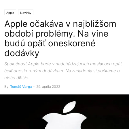
Apple
Novinky
Apple očakáva v najbližšom
období problémy. Na vine
budú opäť oneskorené
dodávky
Spoločnosť Apple bude v nadchádzajúcich mesiacoch opäť
čeliť oneskoreným dodávkam. Na zariadenia si počkáme o
niečo dlhšie.
By
Tomáš Varga
-
29. apríla 2022