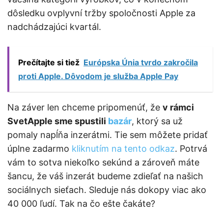
dôsledku ovplyvní tržby spoločnosti Apple za
nadchádzajúci kvartál.
Prečítajte si tiež
Európska Únia tvrdo zakročila
proti Apple. Dôvodom je služba Apple Pay
Na záver len chceme pripomenúť, že
v rámci
SvetApple sme spustili
bazár
, ktorý sa už
pomaly napĺňa inzerátmi. Tie sem môžete pridať
úplne zadarmo
kliknutím na tento odkaz
. Potrvá
vám to sotva niekoľko sekúnd a zároveň máte
šancu, že váš inzerát budeme zdieľať na našich
sociálnych sieťach. Sleduje nás dokopy viac ako
40 000 ľudí. Tak na čo ešte čakáte?