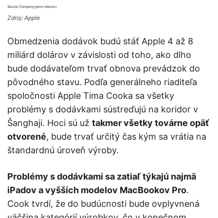
Zdroj: Apple
Obmedzenia dodávok budú stáť Apple 4 až 8
miliárd dolárov v závislosti od toho, ako dlho
bude dodávateľom trvať obnova prevádzok do
pôvodného stavu. Podľa generálneho riaditeľa
spoločnosti Apple Tima Cooka sa všetky
problémy s dodávkami sústreďujú na koridor v
Šanghaji. Hoci sú už
takmer všetky továrne opäť
otvorené
, bude trvať určitý čas kým sa vrátia na
štandardnú úroveň výroby.
Problémy s dodávkami sa zatiaľ týkajú najmä
iPadov a vyšších modelov MacBookov Pro
.
Cook tvrdí, že do budúcnosti bude ovplyvnená
väčšina kategórií výrobkov, čo v konečnom