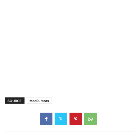
SOURCE
MacRumors