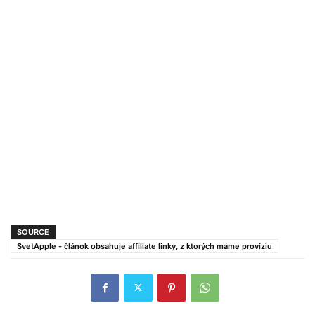
SOURCE
SvetApple - článok obsahuje affiliate linky, z ktorých máme províziu