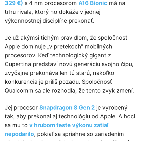
329 €)
s 4 nm procesorom
A16 Bionic
má na
trhu rivala, ktorý ho dokáže v jednej
výkonnostnej disciplíne prekonať.
Je už akýmsi tichým pravidlom, že spoločnosť
Apple dominuje „v pretekoch“ mobilných
procesorov. Keď technologický gigant z
Cupertina predstaví novú generáciu svojho čipu,
zvyčajne prekonáva len tú starú, nakoľko
konkurencia je príliš pozadu. Spoločnosť
Qualcomm sa ale rozhodla, že tento zvyk zmení.
Jej procesor
Snapdragon 8 Gen 2
je vyrobený
tak, aby prekonal aj technológiu od Apple. A hoci
sa mu to
v hrubom teste výkonu zatiaľ
nepodarilo
, pokiaľ sa spriahne so zariadením