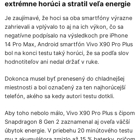
extrémne horúci a stratil veľa energie
Je zaujímavé, že hoci sa oba smartfóny výrazne
zahrievali a vplývalo to aj na ich výkon, čo sa
negatívne podpísalo na výsledkoch pre iPhone
14 Pro Max, Android smartfón Vivo X90 Pro Plus
bol na konci testu taký horúci, že sa podľa slov
hodnotiteľov ani nedal držať v ruke.
Dokonca musel byť prenesený do chladnejšej
miestnosti a bol označený za ten najhorúcejší
telefón, akého sa kedy autori testu dotkli.
Aby toho nebolo málo, Vivo X90 Pro Plus s čipom
Snapdragon 8 Gen 2 zaznamenal aj oveľa väčší
úbytok energie. V priebehu 20 minútového testu
mu z akumulátora zmizlo až 15 % baterky, pričom