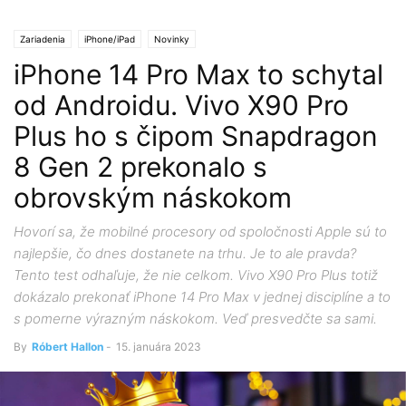
Zariadenia
iPhone/iPad
Novinky
iPhone 14 Pro Max to schytal
od Androidu. Vivo X90 Pro
Plus ho s čipom Snapdragon
8 Gen 2 prekonalo s
obrovským náskokom
Hovorí sa, že mobilné procesory od spoločnosti Apple sú to
najlepšie, čo dnes dostanete na trhu. Je to ale pravda?
Tento test odhaľuje, že nie celkom. Vivo X90 Pro Plus totiž
dokázalo prekonať iPhone 14 Pro Max v jednej disciplíne a to
s pomerne výrazným náskokom. Veď presvedčte sa sami.
By
Róbert Hallon
-
15. januára 2023