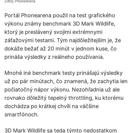
Zdroj: PhoneArena
Portál Phonearena použil na test grafického
výkonu známy benchmark 3D Mark Wildlife,
ktorý je preslávený svojimi extrémnymi
záťažovými testami. Tým najdôležitejším je, že
dokáže bežať až 20 minút v jednom kuse, čo
prináša výsledky z reálneho používania.
Mnohé iné benchmark testy prinášajú výsledky
už po pár minútach, čo znamená, že zachytia len
počiatočný nápor výkonu. Nezohľadnia už ale
rovnako dôležitý tepelný throttling, ku ktorému
dochádza po krátkej chvíli na väčšine
smartfónoch.
3D Mark Wildlife sa teda týmto nedostatkom