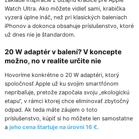
Watch Ultra. Ako môžete vidieť sami, krabička
vyzerá úplne ináč, než pri klasických baleniach
iPhonov a dokonca obsahuje príslušenstvo, ktoré
už dnes nie je štandardom.
20 W adaptér v balení? V koncepte
možno, no v realite určite nie
Hovoríme konkrétne o 20 W adaptéri, ktorý
spoločnosť Apple už ku svojim smartfónom
nepribaľuje, pretože započala svoju „ekologickú
etapu“, v rámci ktorej chce eliminovať zbytočný
odpad. Ak teda máte záujem o toto
príslušenstvo, kúpiť si ho môžete len samostatne
a
jeho cena štartuje na úrovni 16 €
.