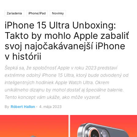
Zariadenia
iPhone/iPad
Novinky
iPhone 15 Ultra Unboxing:
Takto by mohlo Apple zabaliť
svoj najočakávanejší iPhone
v histórii
Šepká sa, že spoločnosť Apple v roku 2023 predstaví
extrémne odolný iPhone 15 Ultra, ktorý bude odvodený od
inteligentných hodiniek Apple Watch Ultra. Okrem
unikátneho dizajnu by mohol dostať aj špeciálne balenie.
Tento koncept vám ukáže, ako môže vyzerať.
By
Róbert Hallon
-
4. mája 2023