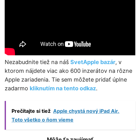
Nezabudnite tiež na náš
SvetApple bazár
, v
ktorom nájdete viac ako 600 inzerátov na rôzne
Apple zariadenia. Tie sem môžete pridať úplne
zadarmo
kliknutím na tento odkaz
.
Prečítajte si tiež
Apple chystá nový iPad Air.
Toto všetko o ňom vieme
Môže ťa zaujímať