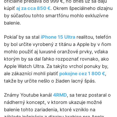
oficiálne predáva od 999 €, no dnes už sa dajú
kúpiť
aj za cca 850 €
. Okrem špeciálneho dizajnu
by súčasťou tohto smartfónu mohlo exkluzívne
balenie.
Pokiaľ by sa stal
iPhone 15 Ultra
realitou, telefón
by bol určite vyrobený z titánu a Apple by v ňom
mohlo použiť aj luxusné oranžové prvky, vďaka
ktorým by sa dal ľahko rozpoznať rovnako, ako
Apple Watch Ultra. Za takýto vrchol ponuky by,
ale zákazníci mohli platiť
pokojne cez 1 800 €
,
takže by určite nešlo o žiaden lacný špás.
Známy Youtube kanál
4RMD
, sa teraz postaral o
nádherný koncept, v ktorom ukazuje možné
balenie tohto zariadenia, ktoré vzniklo na
základe inšpirácie z dizajnu krabice pre Apple