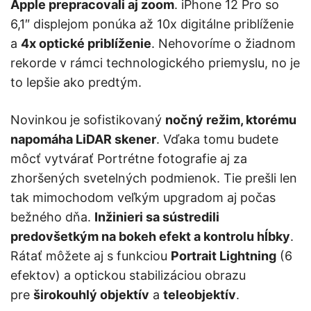
Apple prepracovali aj zoom
. iPhone 12 Pro so
6,1″ displejom ponúka až 10x digitálne priblíženie
a
4x optické priblíženie
. Nehovoríme o žiadnom
rekorde v rámci technologického priemyslu, no je
to lepšie ako predtým.
Novinkou je sofistikovaný
nočný režim, ktorému
napomáha LiDAR skener
. Vďaka tomu budete
môcť vytvárať Portrétne fotografie aj za
zhoršených svetelných podmienok. Tie prešli len
tak mimochodom veľkým upgradom aj počas
bežného dňa.
Inžinieri sa sústredili
predovšetkým na bokeh efekt a kontrolu hĺbky
.
Rátať môžete aj s funkciou
Portrait Lightning
(6
efektov) a optickou stabilizáciou obrazu
pre
širokouhlý objektív
a
teleobjektív
.