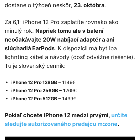
dostane o týždeň neskôr,
23. októbra
.
Za 6,1″ iPhone 12 Pro zaplatíte rovnako ako
minulý rok.
Napriek tomu ale v balení
neočakávajte 20W nabíjací adaptér a ani
slúchadlá EarPods
. K dispozícii má byť iba
lighnting kábel a návody (dosť odvážne riešenie).
Tu je slovenský cenník:
i
Phone 12 Pro 128GB
– 1149€
iPhone 12 Pro 256GB
– 1269€
iPhone 12 Pro 512GB
– 1499€
Pokiaľ chcete iPhone 12 medzi prvými,
určite
sledujte autorizovaného predajcu m:zone
.