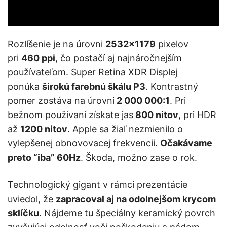
Rozlíšenie je na úrovni
2532×1179
pixelov
pri
460 ppi
, čo postačí aj najnáročnejším
používateľom. Super Retina XDR Displej
ponúka
širokú farebnú škálu P3
. Kontrastný
pomer zostáva na úrovni
2 000 000:1
. Pri
bežnom používaní získate jas
800 nitov
, pri HDR
až
1200 nitov
. Apple sa žiaľ nezmienilo o
vylepšenej obnovovacej frekvencii.
Očakávame
preto “iba” 60Hz
. Škoda, možno zase o rok.
Technologický gigant v rámci prezentácie
uviedol, že
zapracoval aj na odolnejšom krycom
sklíčku
. Nájdeme tu špeciálny keramický povrch