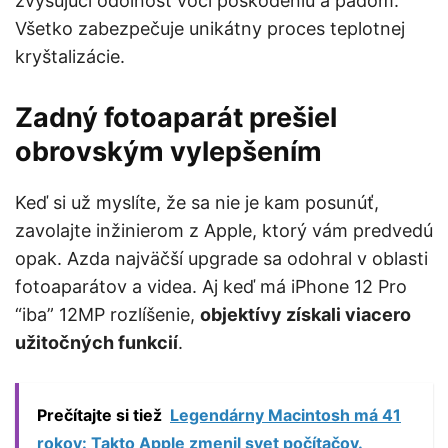
zvyšujúci odolnosť voči poškodeniu a pádom.
Všetko zabezpečuje unikátny proces teplotnej
kryštalizácie.
Zadný fotoaparát prešiel
obrovským vylepšením
Keď si už myslíte, že sa nie je kam posunúť,
zavolajte inžinierom z Apple, ktorý vám predvedú
opak. Azda najväčší upgrade sa odohral v oblasti
fotoaparátov a videa. Aj keď má iPhone 12 Pro
“iba” 12MP rozlíšenie,
objektívy získali viacero
užitočných funkcií
.
Prečítajte si tiež
Legendárny Macintosh má 41
rokov: Takto Apple zmenil svet počítačov.