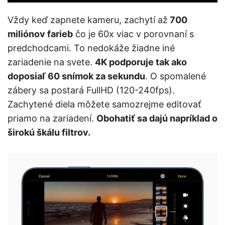
Vždy keď zapnete kameru, zachytí až
700
miliónov farieb
čo je 60x viac v porovnaní s
predchodcami. To nedokáže žiadne iné
zariadenie na svete.
4K podporuje tak ako
doposiaľ 60 snímok za sekundu
. O spomalené
zábery sa postará FullHD (120-240fps).
Zachytené diela môžete samozrejme editovať
priamo na zariadení.
Obohatiť sa dajú napríklad o
širokú škálu filtrov.