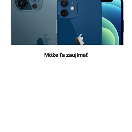
Môže ťa zaujímať