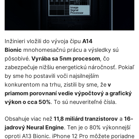
Inžinieri vložili do vývoja čipu
A14
Bionic
mnohomesačnú prácu a výsledky sú
pôsobivé.
Vyrába sa 5nm procesom
, čo
zabezpečuje nižšiu energetickú náročnosť. Pokiaľ
by sme ho postavili voči najsilnejším
konkurentom na trhu, zistili by sme, že
v
priamom porovnaní vedie výpočtový a grafický
výkon o cca 50%
. To sú neuveriteľné čísla.
Obsahuje viac než
11,8 miliárd tranzistorov
a
16-
jadrový Neural Engine
. Ten je o 80% výkonnejší
oproti A13 Bionic. iPhone 12 Pro môžete poriadne