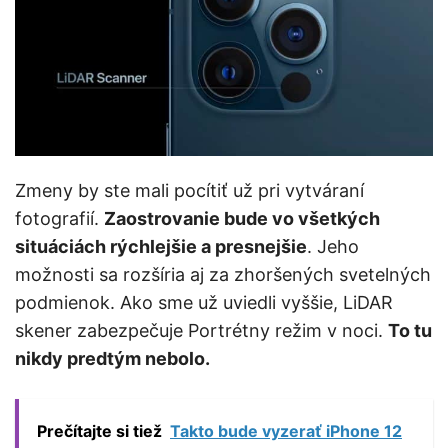
Zmeny by ste mali pocítiť už pri vytváraní
fotografií.
Zaostrovanie bude vo všetkých
situáciách rýchlejšie a presnejšie
. Jeho
možnosti sa rozšíria aj za zhoršených svetelných
podmienok. Ako sme už uviedli vyššie, LiDAR
skener zabezpečuje Portrétny režim v noci.
To tu
nikdy predtým nebolo.
Prečítajte si tiež
Takto bude vyzerať iPhone 12