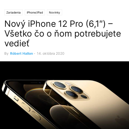
Zariadenia
iPhone/iPad
Novinky
Nový iPhone 12 Pro (6,1″) –
Všetko čo o ňom potrebujete
vedieť
By
Róbert Hallon
-
14. októbra 2020