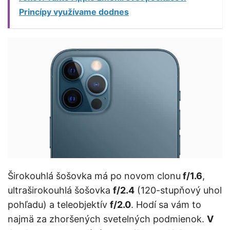
Princípy využívame dodnes
Širokouhlá šošovka má po novom clonu
f/1.6
,
ultraširokouhlá šošovka
f/2.4
(120-stupňový uhol
pohľadu) a teleobjektív
f/2.0
. Hodí sa vám to
najmä za zhoršených svetelných podmienok.
V