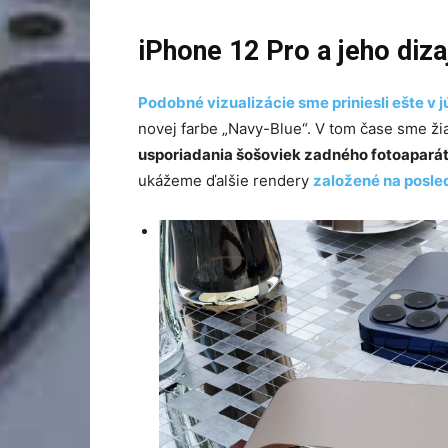
iPhone 12 Pro a jeho diza
Podobné vizualizácie sme priniesli ešte v j
novej farbe „Navy-Blue“. V tom čase sme žia
usporiadania šošoviek zadného fotoapará
ukážeme ďalšie rendery
založené na posle