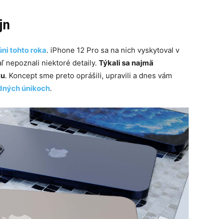
jn
úni tohto roka
. iPhone 12 Pro sa na nich vyskytoval v
ľ nepoznali niektoré detaily.
Týkali sa najmä
tu
. Koncept sme preto oprášili, upravili a dnes vám
dných únikoch
.