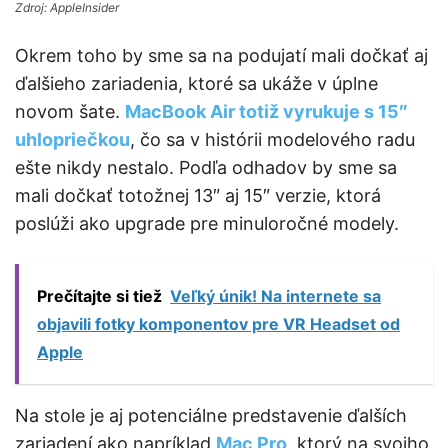
Zdroj: AppleInsider
Okrem toho by sme sa na podujatí mali dočkať aj
ďalšieho zariadenia, ktoré sa ukáže v úplne
novom šate.
MacBook Air totiž vyrukuje s 15″
uhlopriečkou
, čo sa v histórii modelového radu
ešte nikdy nestalo. Podľa odhadov by sme sa
mali dočkať totožnej 13″ aj 15″ verzie, ktorá
poslúži ako upgrade pre minuloročné modely.
Prečítajte si tiež
Veľký únik! Na internete sa
objavili fotky komponentov pre VR Headset od
Apple
Na stole je aj potenciálne predstavenie ďalších
zariadení ako napríklad
Mac Pro
, ktorý na svojho