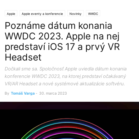
Apple
Apple eventy a konferencie
Novinky
WWDC
Poznáme dátum konania
WWDC 2023. Apple na nej
predstaví iOS 17 a prvý VR
Headset
Dočkali sme sa. Spoločnosť Apple uviedla dátum konania
konferencie WWDC 2023, na ktorej predstaví očakávaný
VR/AR Headset a nové systémové aktualizácie softvéru.
By
Tomáš Varga
-
30. marca 2023