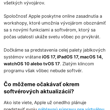
všetkých vývojárov.
Spoločnosť Apple poskytne online zasadnutia a
workshopy, ktoré umožnia vývojárom oboznámiť
sa s novými funkciami a softvérom, ktorý sa
počas udalosti ukáže svetu vôbec po prvýkrát.
Dočkáme sa predstavenia celej palety jablkových
systémov vrátane
iOS 17, iPadOS 17, macOS 14,
watchOS 10 alebo tvOS 17
. Zlatým klincom
programu však vôbec nebude softvér.
Čo môžeme očakávať okrem
softvérových aktualizácií?
Ako iste viete, Apple už onedlho plánuje
predstaviť svoju
náhlavnú súpravu pre virtuálnu