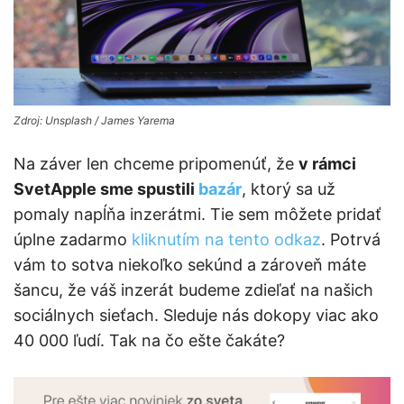
Zdroj: Unsplash / James Yarema
Na záver len chceme pripomenúť, že
v rámci
SvetApple sme spustili
bazár
, ktorý sa už
pomaly napĺňa inzerátmi. Tie sem môžete pridať
úplne zadarmo
kliknutím na tento odkaz
. Potrvá
vám to sotva niekoľko sekúnd a zároveň máte
šancu, že váš inzerát budeme zdieľať na našich
sociálnych sieťach. Sleduje nás dokopy viac ako
40 000 ľudí. Tak na čo ešte čakáte?