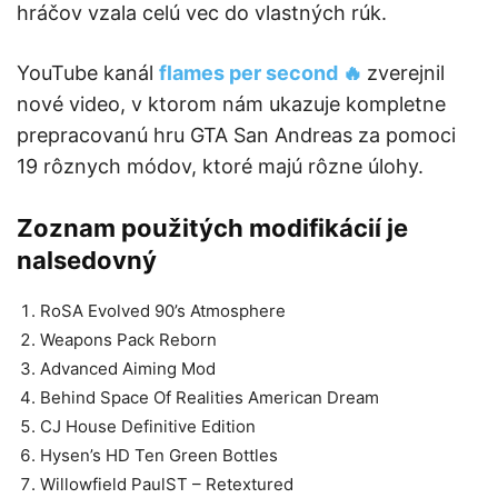
hráčov vzala celú vec do vlastných rúk.
YouTube kanál
flames per second 🔥
zverejnil
nové video, v ktorom nám ukazuje kompletne
prepracovanú hru GTA San Andreas za pomoci
19 rôznych módov, ktoré majú rôzne úlohy.
Zoznam použitých modifikácií je
nalsedovný
RoSA Evolved 90’s Atmosphere
Weapons Pack Reborn
Advanced Aiming Mod
Behind Space Of Realities American Dream
CJ House Definitive Edition
Hysen’s HD Ten Green Bottles
Willowfield PaulST – Retextured