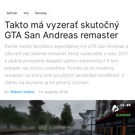
Softvér
Hry
Novinky
Takto má vyzerať skutočný
GTA San Andreas remaster
Patríte medzi fanúšikov legendárnej hry GTA San Andreas a
zároveň vás sklamal remaster, ktorý vyšiel ešte v roku 2021
a slušne povedané dopadol úplnou katastrofou? V tom
prípade vás možno potešíme. Pozrite sa na moderný
remaster, na ktorý bolo použitých devätnásť modifikácií. V
článku sa dozviete aj ich presný zoznam.
By
Róbert Hallon
-
14. augusta 2024