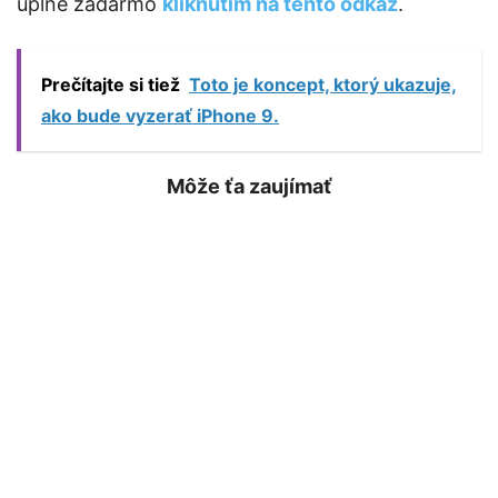
úplne zadarmo
kliknutím na tento odkaz
.
Prečítajte si tiež
Toto je koncept, ktorý ukazuje,
ako bude vyzerať iPhone 9.
Môže ťa zaujímať