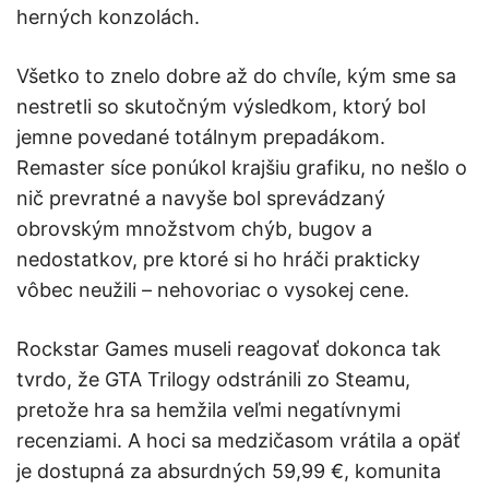
herných konzolách.
Všetko to znelo dobre až do chvíle, kým sme sa
nestretli so skutočným výsledkom, ktorý bol
jemne povedané totálnym prepadákom.
Remaster síce ponúkol krajšiu grafiku, no nešlo o
nič prevratné a navyše bol sprevádzaný
obrovským množstvom chýb, bugov a
nedostatkov, pre ktoré si ho hráči prakticky
vôbec neužili – nehovoriac o vysokej cene.
Rockstar Games museli reagovať dokonca tak
tvrdo, že GTA Trilogy odstránili zo Steamu,
pretože hra sa hemžila veľmi negatívnymi
recenziami. A hoci sa medzičasom vrátila a opäť
je dostupná za absurdných 59,99 €, komunita