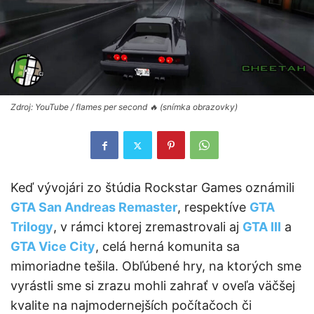
Zdroj: YouTube / flames per second 🔥 (snímka obrazovky)
Keď vývojári zo štúdia Rockstar Games oznámili
GTA San Andreas Remaster
, respektíve
GTA
Trilogy
, v rámci ktorej zremastrovali aj
GTA III
a
GTA Vice City
, celá herná komunita sa
mimoriadne tešila. Obľúbené hry, na ktorých sme
vyrástli sme si zrazu mohli zahrať v oveľa väčšej
kvalite na najmodernejších počítačoch či