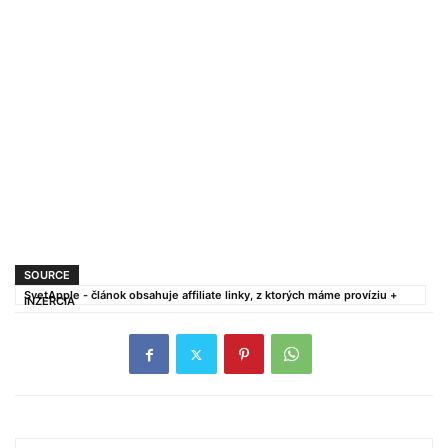
SOURCE
SvetApple - článok obsahuje affiliate linky, z ktorých máme províziu +
INZERCIA