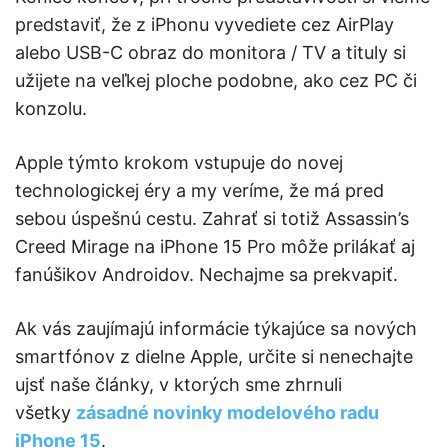
predstaviť, že z iPhonu vyvediete cez AirPlay
alebo USB-C obraz do monitora / TV a tituly si
užijete na veľkej ploche podobne, ako cez PC či
konzolu.
Apple týmto krokom vstupuje do novej
technologickej éry a my veríme, že má pred
sebou úspešnú cestu. Zahrať si totiž Assassin’s
Creed Mirage na iPhone 15 Pro môže prilákať aj
fanúšikov Androidov. Nechajme sa prekvapiť.
Ak vás zaujímajú informácie týkajúce sa nových
smartfónov z dielne Apple, určite si nenechajte
ujsť naše články, v ktorých sme zhrnuli
všetky
zásadné novinky modelového radu
iPhone 15
.