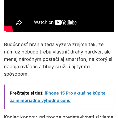
Budúcnosť hrania teda vyzerá zrejme tak, že
nám už nebude treba vlastniť drahý hardvér, ale
menej náročným postačí aj smartfón, na ktorý si
napoja ovládač a tituly si užijú aj týmto
spôsobom.
Prečítajte si tiež
iPhone 15 Pro aktuálne kúpite
za mimoriadne výhodnú cenu
Koniec koncov, pri troche predstavivosti si vieme