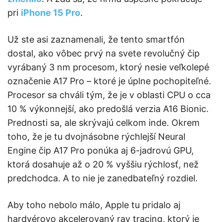
pri
iPhone 15 Pro
.
Už ste asi zaznamenali, že tento smartfón
dostal, ako vôbec prvý na svete revolučný čip
vyrábaný 3 nm procesom, ktorý nesie veľkolepé
označenie A17 Pro – ktoré je úplne pochopiteľné.
Procesor sa chváli tým, že je v oblasti CPU o cca
10 % výkonnejší, ako predošlá verzia A16 Bionic.
Prednosti sa, ale skrývajú celkom inde. Okrem
toho, že je tu dvojnásobne rýchlejší Neural
Engine čip A17 Pro ponúka aj 6-jadrovú GPU,
ktorá dosahuje až o 20 % vyššiu rýchlosť, než
predchodca. A to nie je zanedbateľný rozdiel.
Aby toho nebolo málo, Apple tu pridalo aj
hardvérovo akcelerovaný ray tracing, ktorý je