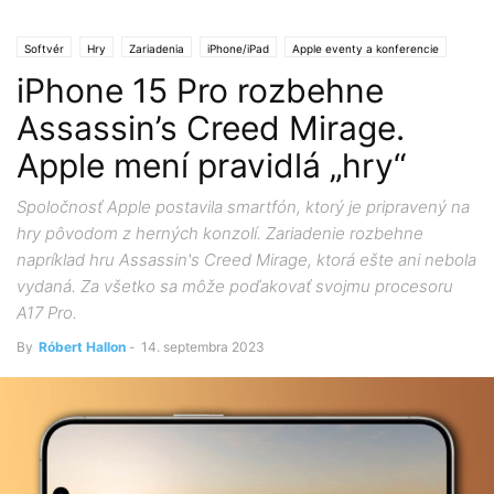
Softvér
Hry
Zariadenia
iPhone/iPad
Apple eventy a konferencie
iPhone 15 Pro rozbehne
Keynote
Novinky
Assassin’s Creed Mirage.
Apple mení pravidlá „hry“
Spoločnosť Apple postavila smartfón, ktorý je pripravený na
hry pôvodom z herných konzolí. Zariadenie rozbehne
napríklad hru Assassin's Creed Mirage, ktorá ešte ani nebola
vydaná. Za všetko sa môže poďakovať svojmu procesoru
A17 Pro.
By
Róbert Hallon
-
14. septembra 2023