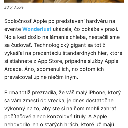
Zdroj: Apple
Spoločnosť Apple po predstavení hardvéru na
evente
Wonderlust
ukázala, čo dokáže v praxi.
No a keď došlo na lámanie chleba, nestačili sme
sa čudovať. Technologický gigant sa totiž
vykašľal na prezentáciu štandardných hier, ktoré
si stiahnete z App Store, prípadne služby Apple
Arcade. Áno, spomenul ich, no potom ich
prevalcoval úplne niečím iným.
Firma totiž prezradila, že váš malý iPhone, ktorý
sa vám zmesti do vrecka, je dnes dostatočne
výkonný na to, aby ste si na ňom mohli zahrať
počítačové alebo konzolové tituly. A Apple
nehovorilo len o starých hrách, ktoré už majú