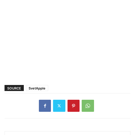
SOURCE
SvetApple