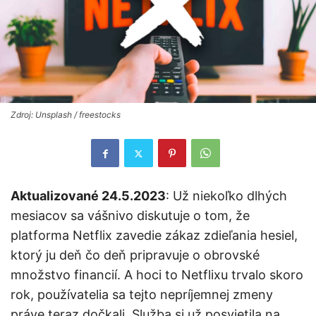
Zdroj: Unsplash / freestocks
Aktualizované 24.5.2023
: Už niekoľko dlhých
mesiacov sa vášnivo diskutuje o tom, že
platforma Netflix zavedie zákaz zdieľania hesiel,
ktorý ju deň čo deň pripravuje o obrovské
množstvo financií. A hoci to Netflixu trvalo skoro
rok, používatelia sa tejto nepríjemnej zmeny
práve teraz dočkali. Služba si už posvietila na