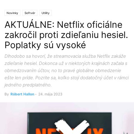
Novinky
Softvér
Utility
AKTUÁLNE: Netflix oficiálne
zakročil proti zdieľaniu hesiel.
Poplatky sú vysoké
Dlhodobo sa hovorí, že streamovacia služba Netflix zakáže
zdieľanie hesiel. Dokonca už v niektorých krajinách začala s
obmedzovaním účtov, no to pravé globálne obmedzenie
ešte len príde. Pozrite sa, koľko stojí dodatočný účet v rámci
jedného predplatného.
By
Róbert Hallon
-
24. mája 2023