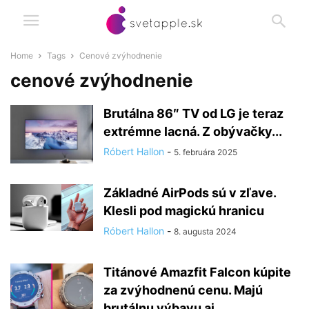
Home
Tags
Cenové zvýhodnenie
cenové zvýhodnenie
Brutálna 86″ TV od LG je teraz
extrémne lacná. Z obývačky...
Róbert Hallon
-
5. februára 2025
Základné AirPods sú v zľave.
Klesli pod magickú hranicu
Róbert Hallon
-
8. augusta 2024
Titánové Amazfit Falcon kúpite
za zvýhodnenú cenu. Majú
brutálnu výbavu aj...