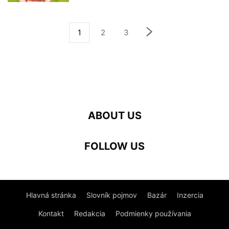
1
2
3
ABOUT US
FOLLOW US
Hlavná stránka
Slovník pojmov
Bazár
Inzercia
Kontakt
Redakcia
Podmienky používania