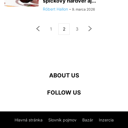
špičkový hardvér aj...
Róbert Hallon
-
9. marca 2026
1
2
3
ABOUT US
FOLLOW US
Hlavná stránka
Slovník pojmov
Bazár
Inzercia