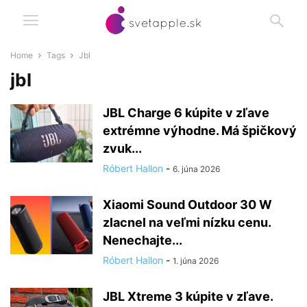
Home
Tags
Jbl
jbl
JBL Charge 6 kúpite v zľave
extrémne výhodne. Má špičkový
zvuk...
Róbert Hallon
-
6. júna 2026
Xiaomi Sound Outdoor 30 W
zlacnel na veľmi nízku cenu.
Nenechajte...
Róbert Hallon
-
1. júna 2026
JBL Xtreme 3 kúpite v zľave.