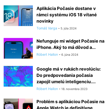
Aplikácia Počasie dostane v
rámci systému iOS 18 vítané
novinky
Tomáš Varga
-
5. júla 2024
Nefunguje mi widget Počasie na
iPhone. Aký to má dôvod a...
Róbert Hallon
-
6. júna 2024
Google má v rukách revolúciu:
Do predpovedania počasia
zapojil umelú inteligenciu....
Róbert Hallon
-
18. novembra 2023
Problém s aplikáciou Počasie na
Apple Watch je definitívne