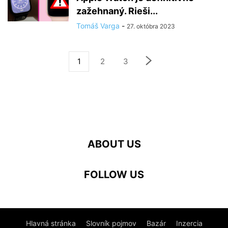
zažehnaný. Rieši...
Tomáš Varga
-
27. októbra 2023
1
2
3
ABOUT US
FOLLOW US
Hlavná stránka
Slovník pojmov
Bazár
Inzercia