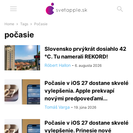
Home
Tags
Počasie
počasie
Slovensko prvýkrát dosiahlo 42
°C. Tu namerali REKORD!
Róbert Hallon
-
6. augusta 2026
Počasie v iOS 27 dostane skvelé
vylepšenia. Apple prekvapí
novými predpoveďami...
Tomáš Varga
-
19. júna 2026
Počasie v iOS 27 dostane skvelé
vylepšenie. Prinesie nové