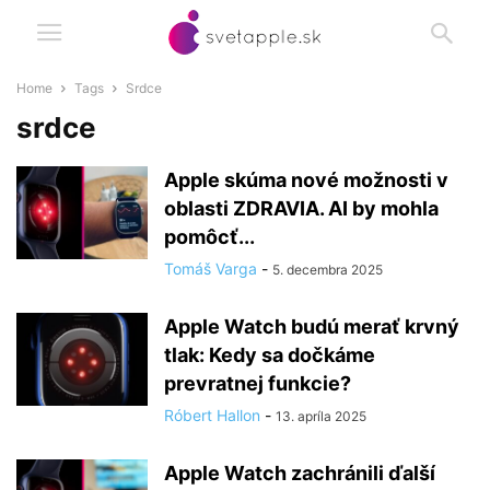
Home
Tags
Srdce
srdce
Apple skúma nové možnosti v
oblasti ZDRAVIA. AI by mohla
pomôcť...
Tomáš Varga
-
5. decembra 2025
Apple Watch budú merať krvný
tlak: Kedy sa dočkáme
prevratnej funkcie?
Róbert Hallon
-
13. apríla 2025
Apple Watch zachránili ďalší