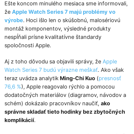
Ešte koncom minulého mesiaca sme informovali,
že
Apple Watch Series 7 majú problémy vo
výrobe
. Hoci išlo len o skúšobnú, malosériovú
montáž komponentov, výsledné produkty
nespĺňali prísne kvalitatívne štandardy
spoločnosti Apple.
Aj z toho dôvodu sa objavili správy, že
Apple
Watch Series 7 budú výrazne meškať
. Ako však
teraz uvádza analytik
Ming-Chi Kuo
(
presnosť
76,6 %
), Apple reagovalo rýchlo a pomocou
dodatočných materiálov (diagramov, návodov a
schém) dokázalo pracovníkov naučiť,
ako
správne skladať tieto hodinky bez zbytočných
komplikácií
.