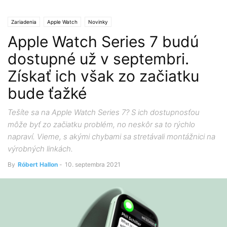
Zariadenia
Apple Watch
Novinky
Apple Watch Series 7 budú
dostupné už v septembri.
Získať ich však zo začiatku
bude ťažké
Tešíte sa na Apple Watch Series 7? S ich dostupnosťou
môže byť zo začiatku problém, no neskôr sa to rýchlo
napraví. Vieme, s akými chybami sa stretávali montážnici na
výrobných linkách.
By
Róbert Hallon
-
10. septembra 2021