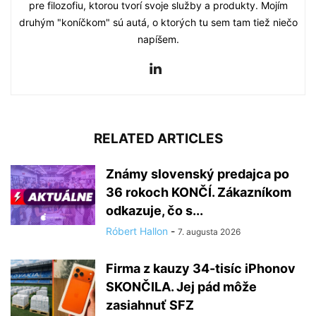
pre filozofiu, ktorou tvorí svoje služby a produkty. Mojím
druhým "koníčkom" sú autá, o ktorých tu sem tam tiež niečo
napíšem.
RELATED ARTICLES
Známy slovenský predajca po
36 rokoch KONČÍ. Zákazníkom
odkazuje, čo s...
Róbert Hallon
-
7. augusta 2026
Firma z kauzy 34-tisíc iPhonov
SKONČILA. Jej pád môže
zasiahnuť SFZ