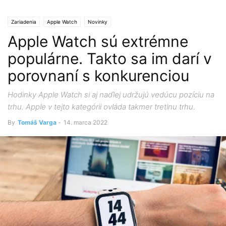
Zariadenia
Apple Watch
Novinky
Apple Watch sú extrémne
populárne. Takto sa im darí v
porovnaní s konkurenciou
Hodinky Apple Watch si aj naďlej udržujú vedúcu pozíciu na
trhu. Apple v tejto kategórii ovláda takmer tretinu trhu.
By
Tomáš Varga
-
14. marca 2022