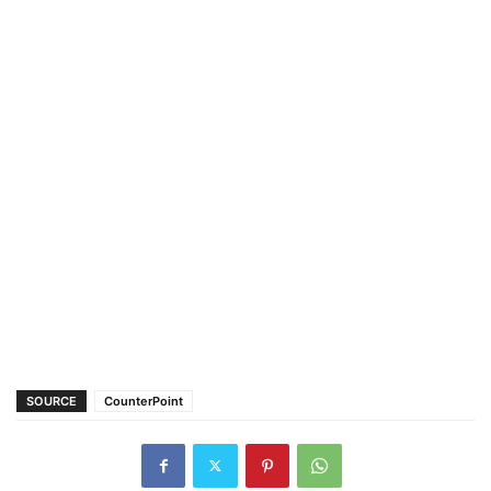
SOURCE
CounterPoint