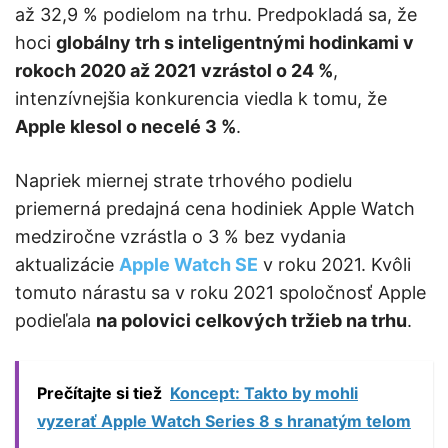
až 32,9 % podielom na trhu. Predpokladá sa, že
hoci
globálny trh s inteligentnými hodinkami v
rokoch 2020 až 2021 vzrástol o 24 %
,
intenzívnejšia konkurencia viedla k tomu, že
Apple klesol o necelé 3 %
.
Napriek miernej strate trhového podielu
priemerná predajná cena hodiniek Apple Watch
medziročne vzrástla o 3 % bez vydania
aktualizácie
Apple Watch SE
v roku 2021. Kvôli
tomuto nárastu sa v roku 2021 spoločnosť Apple
podieľala
na polovici celkových tržieb na trhu
.
Prečítajte si tiež
Koncept: Takto by mohli
vyzerať Apple Watch Series 8 s hranatým telom