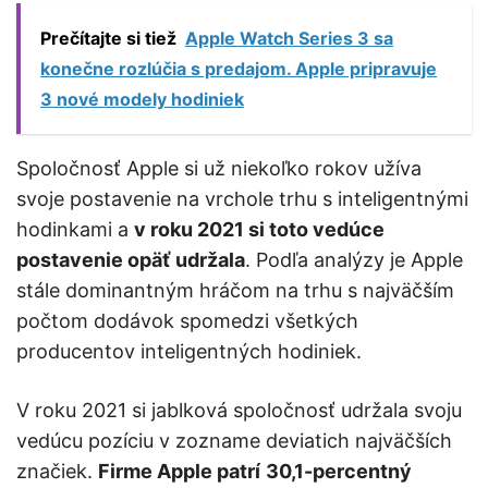
Prečítajte si tiež
Apple Watch Series 3 sa
konečne rozlúčia s predajom. Apple pripravuje
3 nové modely hodiniek
Spoločnosť Apple si už niekoľko rokov užíva
svoje postavenie na vrchole trhu s inteligentnými
hodinkami a
v roku 2021 si toto vedúce
postavenie opäť udržala
. Podľa analýzy je Apple
stále dominantným hráčom na trhu s najväčším
počtom dodávok spomedzi všetkých
producentov inteligentných hodiniek.
V roku 2021 si jablková spoločnosť udržala svoju
vedúcu pozíciu v zozname deviatich najväčších
značiek.
Firme Apple patrí
30,1-percentný