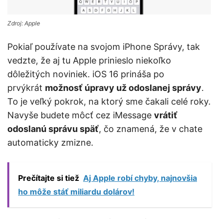
Zdroj: Apple
Pokiaľ používate na svojom iPhone Správy, tak
vedzte, že aj tu Apple prinieslo niekoľko
dôležitých noviniek. iOS 16 prináša po
prvýkrát
možnosť úpravy už odoslanej správy
.
To je veľký pokrok, na ktorý sme čakali celé roky.
Navyše budete môcť cez iMessage
vrátiť
odoslanú správu späť
, čo znamená, že v chate
automaticky zmizne.
Prečítajte si tiež
Aj Apple robí chyby, najnovšia
ho môže stáť miliardu dolárov!