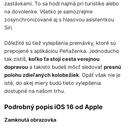
zastávkami. To sa hodí najmä pri turistike alebo
na dovolenke. Všetko je samozrejme
zosynchronizované aj s hlasovou asistentkou
Siri.
Dôležité sú tiež vylepšenia premávky, ktoré sú
prepojené s aplikáciou Peňaženka. Jednoducho
tak zistíš,
koľko ťa stojí cesta verejnou
dopravou
a takisto budeš môcť sledovať
presnú
polohu zdieľaných kolobežiek
. Opäť však nie je
isté, do akej miery budú tieto vylepšenia
dostupné na našom trhu.
Podrobný popis iOS 16 od Apple
Zamknutá obrazovka