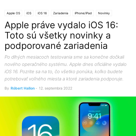
Apple OS
iOS
iOS 16
Zariadenia
iPhone/iPad
Novinky
Apple práve vydalo iOS 16:
Toto sú všetky novinky a
podporované zariadenia
Po dlhých mesiacoch testovania sme sa konečne dočkali
nového operačného systému. Apple dnes oficiálne vydalo
iOS 16. Pozrite sa na to, čo všetko ponúka, koľko budete
potrebovať voľného miesta a ktoré zariadenia podporuje.
By
Róbert Hallon
-
12. septembra 2022