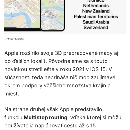
Zdroj: Apple
Apple rozšírilo svoje 3D prepracované mapy aj
do ďalších lokalít. Pôvodne sme sa s touto
novinkou stretli ešte v roku 2021 v iOS 15. V
súčasnosti teda neprináša nič moc zaujímavé
okrem podpory väčšieho množstva krajín a
miest.
Na strane druhej však Apple predstavilo
funkciu
Multistop routing
, vďaka ktorej si môžu
používatelia naplánovať cestu až s 15