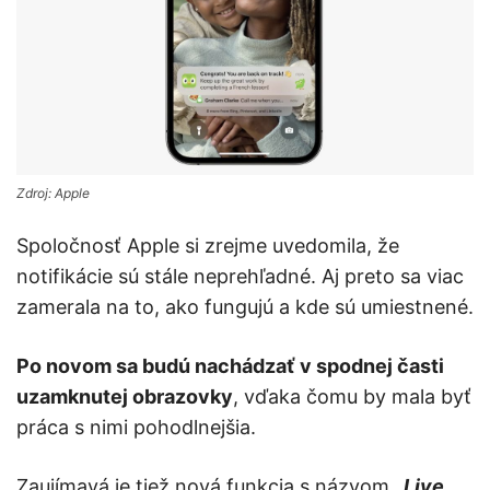
Zdroj: Apple
Spoločnosť Apple si zrejme uvedomila, že
notifikácie sú stále neprehľadné. Aj preto sa viac
zamerala na to, ako fungujú a kde sú umiestnené.
Po novom sa budú nachádzať v spodnej časti
uzamknutej obrazovky
, vďaka čomu by mala byť
práca s nimi pohodlnejšia.
Zaujímavá je tiež nová funkcia s názvom
„Live