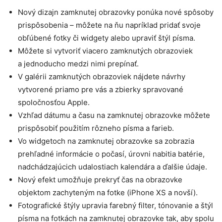
Nový dizajn zamknutej obrazovky ponúka nové spôsoby
prispôsobenia – môžete na ňu napríklad pridať svoje
obľúbené fotky či widgety alebo upraviť štýl písma.
Môžete si vytvoriť viacero zamknutých obrazoviek
a jednoducho medzi nimi prepínať.
V galérii zamknutých obrazoviek nájdete návrhy
vytvorené priamo pre vás a zbierky spravované
spoločnosťou Apple.
Vzhľad dátumu a času na zamknutej obrazovke môžete
prispôsobiť použitím rôzneho písma a farieb.
Vo widgetoch na zamknutej obrazovke sa zobrazia
prehľadné informácie o počasí, úrovni nabitia batérie,
nadchádzajúcich udalostiach kalendára a ďalšie údaje.
Nový efekt umožňuje prekryť čas na obrazovke
objektom zachyteným na fotke (iPhone XS a novší).
Fotografické štýly upravia farebný filter, tónovanie a štýl
písma na fotkách na zamknutej obrazovke tak, aby spolu