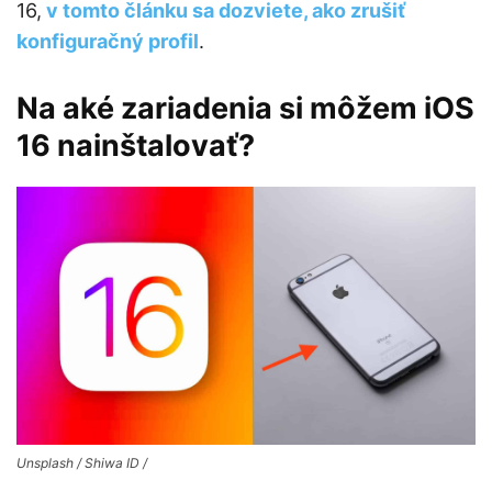
16,
v tomto článku sa dozviete, ako zrušiť
konfiguračný profil
.
Na aké zariadenia si môžem iOS
16 nainštalovať?
Unsplash / Shiwa ID /