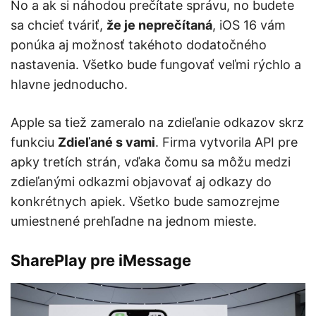
No a ak si náhodou prečítate správu, no budete
sa chcieť tváriť,
že je neprečítaná
, iOS 16 vám
ponúka aj možnosť takéhoto dodatočného
nastavenia. Všetko bude fungovať veľmi rýchlo a
hlavne jednoducho.
Apple sa tiež zameralo na zdieľanie odkazov skrz
funkciu
Zdieľané s vami
. Firma vytvorila API pre
apky tretích strán, vďaka čomu sa môžu medzi
zdieľanými odkazmi objavovať aj odkazy do
konkrétnych apiek. Všetko bude samozrejme
umiestnené prehľadne na jednom mieste.
SharePlay pre iMessage