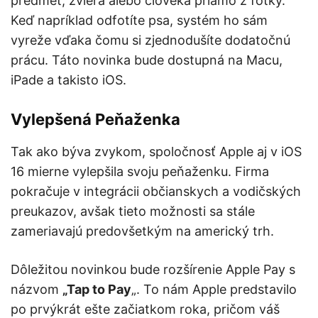
predmet, zviera alebo človeka priamo z fotky.
Keď napríklad odfotíte psa, systém ho sám
vyreže vďaka čomu si zjednodušíte dodatočnú
prácu. Táto novinka bude dostupná na Macu,
iPade a takisto iOS.
Vylepšená Peňaženka
Tak ako býva zvykom, spoločnosť Apple aj v iOS
16 mierne vylepšila svoju peňaženku. Firma
pokračuje v integrácii občianskych a vodičských
preukazov, avšak tieto možnosti sa stále
zameriavajú predovšetkým na americký trh.
Dôležitou novinkou bude rozšírenie Apple Pay s
názvom
„Tap to Pay
„. To nám Apple predstavilo
po prvýkrát ešte začiatkom roka, pričom váš