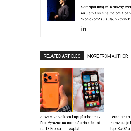
Som spolumajiteľ a hlavný tvo
milujem Apple najmä pre filozo
"koníčkom" sú autá, o ktorých
RELATED ARTICLES
MORE FROM AUTHOR
Slováci vo veľkom kupujú iPhone 17
Tetno smart
Pro. Výrazne na ňom ušetria a čakať
zdravie a j
na 18 Pro sa im neoplatí
tep, SpO2 aj