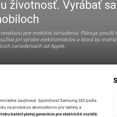
 životnosť. Vyrábať s
mobiloch
revolúciu pre mobilné zariadenia. Plánuje použi
používa pri výrobe elektromobilov a ktorá by mohla 
úcich zariadeniach od Apple.
imoriadne zaujímavé. Spoločnosť Samsung SDI podľa
niku na produkciu akumulátorov pre tablety a
robu batérií piatej generácie pre elektrické vozidlá
.