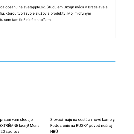
rca obsahu na svetapple.sk. Študujem Dizajn médií v Bratislave a
fiu, ktorou tvorí svoje služby a produkty. Mojím druhým
 tu sem tam tiež niečo napíšem.
 prsteň vám sleduje
Slováci majú na cestách nové kamery.
e EXTRÉMNE lacný! Meria
Podozrenie na RUSKÝ pôvod rieši aj
 20 športov
NBÚ