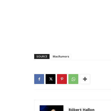
SOURCE
MacRumors
Róbert Hallon