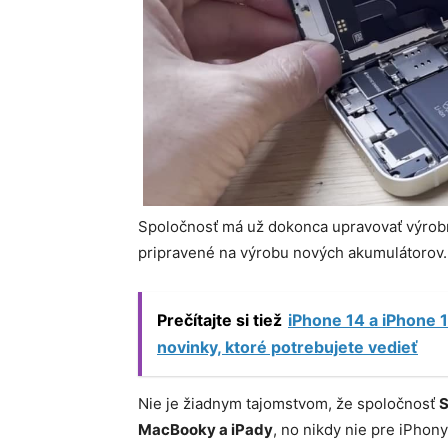
Spoločnosť má už dokonca upravovať výrobné
pripravené na výrobu nových akumulátorov.
Prečítajte si tiež
iPhone 14 a iPhone 1
novinky, ktoré potrebujete vedieť
Nie je žiadnym tajomstvom, že spoločnosť
S
MacBooky a iPady
, no nikdy nie pre iPhony