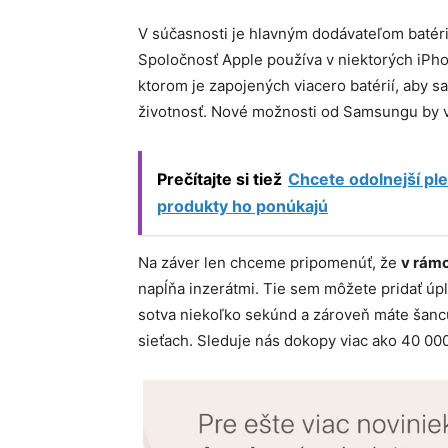
V súčasnosti je hlavným dodávateľom batér
Spoločnosť Apple používa v niektorých iP
ktorom je zapojených viacero batérií, aby sa
životnosť. Nové možnosti od Samsungu by v
Prečítajte si tiež
Chcete odolnejší pl
produkty ho ponúkajú
Na záver len chceme pripomenúť, že
v rámc
napĺňa inzerátmi. Tie sem môžete pridať ú
sotva niekoľko sekúnd a zároveň máte šancu
sieťach. Sleduje nás dokopy viac ako 40 000