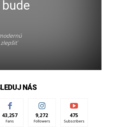
a bude
ť modernú
zlepšiť
SLEDUJ NÁS
43,257
9,272
475
Fans
Followers
Subscribers