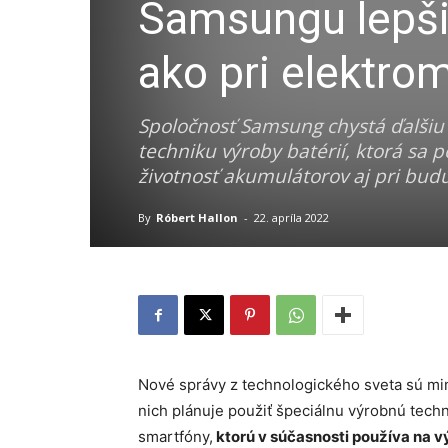
Samsungu lepšiu
ako pri elektro
Spoločnosť Samsung chystá ďalšiu 
techniku výroby batérií, ktorá sa 
životnosť akumulátorov aj pri bud
By
Róbert Hallon
-
22. apríla 2022
Nové správy z technologického sveta sú m
nich plánuje použiť špeciálnu výrobnú tech
smartfóny,
ktorú v súčasnosti používa na vý