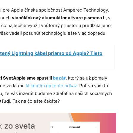
ií pre Apple čínska spoločnosť Amperex Technology.
honoch
viacčlánkový akumulátor v tvare písmena L
, v
 čo najlepšie využil vnútorný priestor a predĺžila jeho
šak vedeli posunúť technológiu ešte viac dopredu.
etený Lightning kábel priamo od Apple? Tieto
i SvetApple sme spustili
bazár
, ktorý sa už pomaly
plne zadarmo
kliknutím na tento odkaz
. Potrvá vám to
, že váš inzerát budeme zdieľať na našich sociálnych
 ľudí. Tak na čo ešte čakáte?